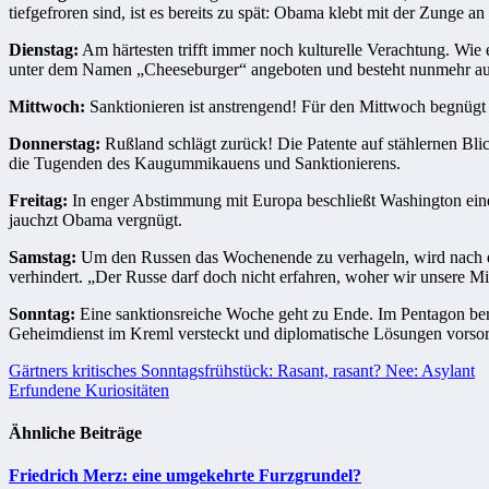
tiefgefroren sind, ist es bereits zu spät: Obama klebt mit der Zunge a
Dienstag:
Am härtesten trifft immer noch kulturelle Verachtung. Wie
unter dem Namen „Cheeseburger“ angeboten und besteht nunmehr aus
Mittwoch:
Sanktionieren ist anstrengend! Für den Mittwoch begnügt 
Donnerstag:
Rußland schlägt zurück! Die Patente auf stählernen Blic
die Tugenden des Kaugummikauens und Sanktionierens.
Freitag:
In enger Abstimmung mit Europa beschließt Washington eine
jauchzt Obama vergnügt.
Samstag:
Um den Russen das Wochenende zu verhageln, wird nach de
verhindert. „Der Russe darf doch nicht erfahren, woher wir unsere Mi
Sonntag:
Eine sanktionsreiche Woche geht zu Ende. Im Pentagon bere
Geheimdienst im Kreml versteckt und diplomatische Lösungen vorsorg
Beitragsnavigation
Gärtners kritisches Sonntagsfrühstück: Rasant, rasant? Nee: Asylant
Erfundene Kuriositäten
Ähnliche Beiträge
Friedrich Merz: eine umgekehrte Furzgrundel?