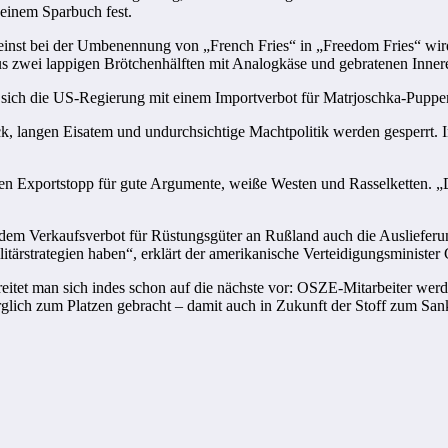
n einem Sparbuch fest.
 einst bei der Umbenennung von „French Fries“ in „Freedom Fries“ wir
 zwei lappigen Brötchenhälften mit Analogkäse und gebratenen Inner
sich die US-Regierung mit einem Importverbot für Matrjoschka-Puppen 
k, langen Eisatem und undurchsichtige Machtpolitik werden gesperrt. I
n Exportstopp für gute Argumente, weiße Westen und Rasselketten. „
m Verkaufsverbot für Rüstungsgüter an Rußland auch die Auslieferung
litärstrategien haben“, erklärt der amerikanische Verteidigungsministe
itet man sich indes schon auf die nächste vor: OSZE-Mitarbeiter werd
lich zum Platzen gebracht – damit auch in Zukunft der Stoff zum Sankt