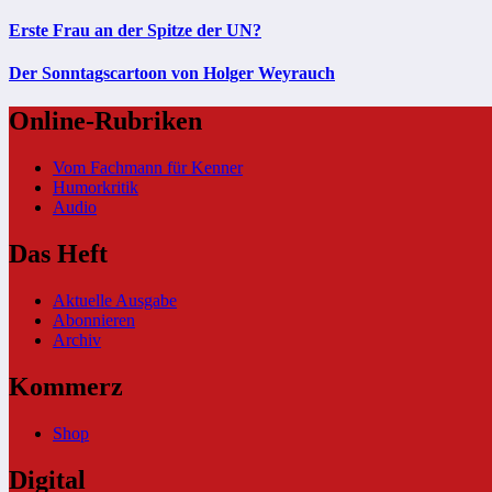
Erste Frau an der Spitze der UN?
Der Sonntagscartoon von Holger Weyrauch
Online-Rubriken
Vom Fachmann für Kenner
Humorkritik
Audio
Das Heft
Aktuelle Ausgabe
Abonnieren
Archiv
Kommerz
Shop
Digital