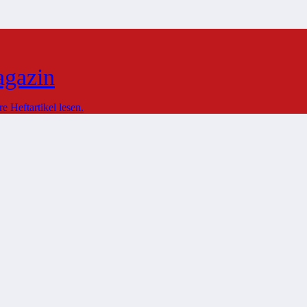
agazin
 Heftartikel lesen.