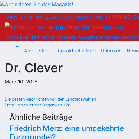
Zum
Alles für Ihr Heißgetränk und vieles mehr: im TITANIC-S
Inhalt
springen
Das neue Heft ist da!
Aktuelle Ausgabe ansehen und onli
Abo
Shop
Das aktuelle Heft
Rubriken
News
Dr. Clever
März 10, 2016
Beitragsnavigation
Die besten Nachrichten vor den Landtagswahlen
Premiumdenker der Gegenwart (28)
Ähnliche Beiträge
Friedrich Merz: eine umgekehrte
Furzgrundel?