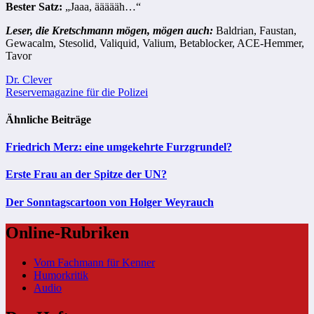
Bester Satz:
„Jaaa, äääääh…“
Leser, die Kretschmann mögen, mögen auch:
Baldrian, Faustan,
Gewacalm, Stesolid, Valiquid, Valium, Betablocker, ACE-Hemmer,
Tavor
Beitragsnavigation
Dr. Clever
Reservemagazine für die Polizei
Ähnliche Beiträge
Friedrich Merz: eine umgekehrte Furzgrundel?
Erste Frau an der Spitze der UN?
Der Sonntagscartoon von Holger Weyrauch
Online-Rubriken
Vom Fachmann für Kenner
Humorkritik
Audio