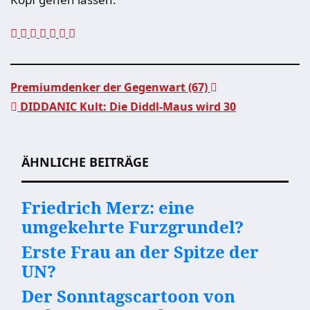
Premiumdenker der Gegenwart (67)
DIDDANIC Kult: Die Diddl-Maus wird 30
Beitragsnavigation
ÄHNLICHE BEITRÄGE
Friedrich Merz: eine
umgekehrte Furzgrundel?
Erste Frau an der Spitze der
UN?
Der Sonntagscartoon von