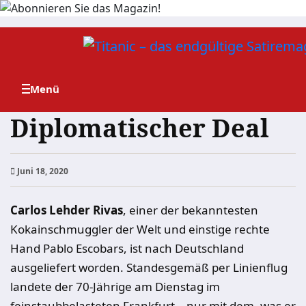
Zum
Inhalt
springen
Diplomatischer Deal
Juni 18, 2020
Carlos Lehder Rivas
, einer der bekanntesten
Kokainschmuggler der Welt und einstige rechte
Hand Pablo Escobars, ist nach Deutschland
ausgeliefert worden. Standesgemäß per Linienflug
landete der 70-Jährige am Dienstag im
feinstaubbelasteten Frankfurt – nur mit dem, was er