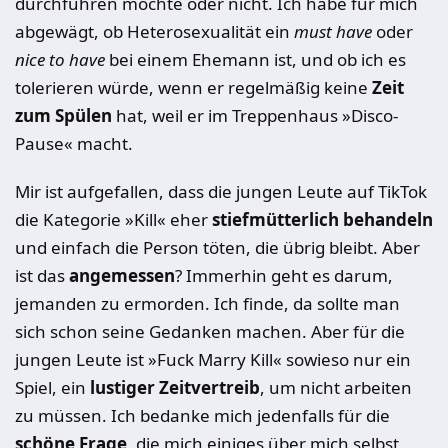
durchführen möchte oder nicht. Ich habe für mich
abgewägt, ob Heterosexualität ein
must have
oder
nice to have
bei einem Ehemann ist, und ob ich es
tolerieren würde, wenn er regelmäßig keine
Zeit
zum Spülen
hat, weil er im Treppenhaus »Disco-
Pause« macht.
Mir ist aufgefallen, dass die jungen Leute auf TikTok
die Kategorie »Kill« eher
stiefmütterlich behandeln
und einfach die Person töten, die übrig bleibt. Aber
ist das
angemessen
? Immerhin geht es darum,
jemanden zu ermorden. Ich finde, da sollte man
sich schon seine Gedanken machen. Aber für die
jungen Leute ist »Fuck Marry Kill« sowieso nur ein
Spiel, ein
lustiger Zeitvertreib
, um nicht arbeiten
zu müssen. Ich bedanke mich jedenfalls für die
schöne Frage
, die mich einiges über mich selbst