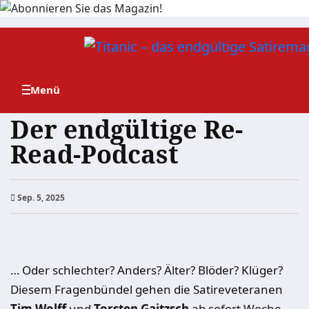
Zum
Inhalt
springen
Der endgültige Re-
Read-Podcast
Sep. 5, 2025
… Oder schlechter? Anders? Älter? Blöder? Klüger?
Diesem Fragenbündel gehen die Satireveteranen
Tim Wolff
und
Torsten Gaitzsch
ab sofort Woche