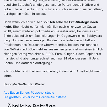
Pandemie-Bekämpfung, Abgeordneten) sendet Brinkhaus seine
deutliche Botschaft an die geschassten Parteifreunde Nüßlein und
Löbel: Hier ist die die Tür raus für euch, ich kann euch sie nur öffnen,
durchgehen müsst ihr selbst.
Doch wenn ich ehrlich sein soll:
Ich sehe die Exit-Strategie noch
nicht.
Eher riecht es für mich nämlich nach einer zweiten Causa
Wulff, einem weiteren politmedialen Desaster also, bei dem es am
Ende bekanntlich um Sachleistungen im Gegenwert eines Bobbycars
ging. Und die den ehemaligen Bundespräsidenten zurückließ als
Präsidenten des Deutschen Chorverbandes. Bei den Maskendeals
von Nüßlein und Löbel geht es zusammengerechnet um einen ähnlich
niedrigen Betrag von circa 910 000 Euro. Klingt auf dem Papier erst
mal viel, sind aber umgerechnet auch nur 91 Abendessen mit Jens
Spahn. Und dafür die Aufregung?
Ich möchte nicht in einem Land leben, in dem sich Arbeit nicht mehr
lohnt.
Besorgte Grüße: Dax Werner
Beitragsnavigation
Aus Eugen Egners Püppchenstudio
Die größten Fehler beim Corona-Selbsttest
Ähnliche Beiträge