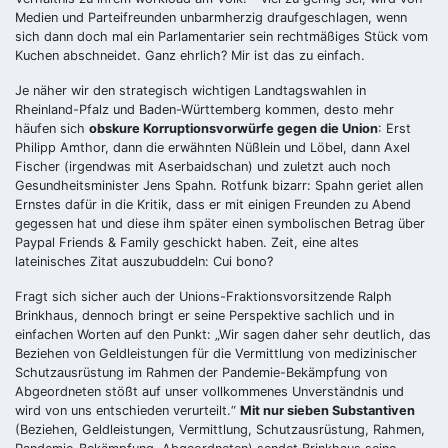
Medien und Parteifreunden unbarmherzig draufgeschlagen, wenn
sich dann doch mal ein Parlamentarier sein rechtmäßiges Stück vom
Kuchen abschneidet. Ganz ehrlich? Mir ist das zu einfach.
Je näher wir den strategisch wichtigen Landtagswahlen in
Rheinland-Pfalz und Baden-Württemberg kommen, desto mehr
häufen sich
obskure Korruptionsvorwürfe gegen die Union
: Erst
Philipp Amthor, dann die erwähnten Nüßlein und Löbel, dann Axel
Fischer (irgendwas mit Aserbaidschan) und zuletzt auch noch
Gesundheitsminister Jens Spahn. Rotfunk bizarr: Spahn geriet allen
Ernstes dafür in die Kritik, dass er mit einigen Freunden zu Abend
gegessen hat und diese ihm später einen symbolischen Betrag über
Paypal Friends & Family geschickt haben. Zeit, eine altes
lateinisches Zitat auszubuddeln: Cui bono?
Fragt sich sicher auch der Unions-Fraktionsvorsitzende Ralph
Brinkhaus, dennoch bringt er seine Perspektive sachlich und in
einfachen Worten auf den Punkt: „Wir sagen daher sehr deutlich, das
Beziehen von Geldleistungen für die Vermittlung von medizinischer
Schutzausrüstung im Rahmen der Pandemie-Bekämpfung von
Abgeordneten stößt auf unser vollkommenes Unverständnis und
wird von uns entschieden verurteilt.“
Mit nur sieben Substantiven
(Beziehen, Geldleistungen, Vermittlung, Schutzausrüstung, Rahmen,