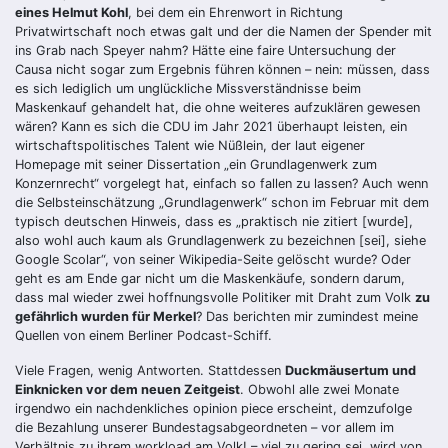
eines Helmut Kohl
, bei dem ein Ehrenwort in Richtung
Privatwirtschaft noch etwas galt und der die Namen der Spender mit
ins Grab nach Speyer nahm? Hätte eine faire Untersuchung der
Causa nicht sogar zum Ergebnis führen können – nein: müssen, dass
es sich lediglich um unglückliche Missverständnisse beim
Maskenkauf gehandelt hat, die ohne weiteres aufzuklären gewesen
wären? Kann es sich die CDU im Jahr 2021 überhaupt leisten, ein
wirtschaftspolitisches Talent wie Nüßlein, der laut eigener
Homepage mit seiner Dissertation „ein Grundlagenwerk zum
Konzernrecht“ vorgelegt hat, einfach so fallen zu lassen? Auch wenn
die Selbsteinschätzung „Grundlagenwerk“ schon im Februar mit dem
typisch deutschen Hinweis, dass es „praktisch nie zitiert [wurde],
also wohl auch kaum als Grundlagenwerk zu bezeichnen [sei], siehe
Google Scolar“, von seiner Wikipedia-Seite gelöscht wurde? Oder
geht es am Ende gar nicht um die Maskenkäufe, sondern darum,
dass mal wieder zwei hoffnungsvolle Politiker mit Draht zum Volk
zu
gefährlich wurden für Merkel
? Das berichten mir zumindest meine
Quellen von einem Berliner Podcast-Schiff.
Viele Fragen, wenig Antworten. Stattdessen
Duckmäusertum und
Einknicken vor dem neuen Zeitgeist
. Obwohl alle zwei Monate
irgendwo ein nachdenkliches opinion piece erscheint, demzufolge
die Bezahlung unserer Bundestagsabgeordneten – vor allem im
Verhältnis zu ihrem workload am Volk! – viel zu gering sei, wird von