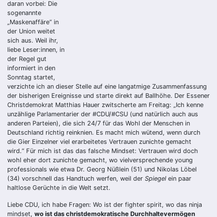
daran vorbei: Die
sogenannte
„Maskenaffäre“ in
der Union weitet
sich aus. Weil ihr,
liebe Leser:innen, in
der Regel gut
informiert in den
Sonntag startet,
verzichte ich an dieser Stelle auf eine langatmige Zusammenfassung
der bisherigen Ereignisse und starte direkt auf Ballhöhe. Der Essener
Christdemokrat Matthias Hauer zwitscherte am Freitag: „Ich kenne
unzählige Parlamentarier der #CDU/#CSU (und natürlich auch aus
anderen Parteien), die sich 24/7 für das Wohl der Menschen in
Deutschland richtig reinknien. Es macht mich wütend, wenn durch
die Gier Einzelner viel erarbeitetes Vertrauen zunichte gemacht
wird.“ Für mich ist das das falsche Mindset: Vertrauen wird doch
wohl eher dort zunichte gemacht, wo vielversprechende young
professionals wie etwa Dr. Georg Nüßlein (51) und Nikolas Löbel
(34) vorschnell das Handtuch werfen, weil der
Spiegel
ein paar
haltlose Gerüchte in die Welt setzt.
Liebe CDU, ich habe Fragen: Wo ist der fighter spirit, wo das ninja
mindset,
wo ist das christdemokratische Durchhaltevermögen