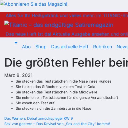
Zum
Alles für Ihr Heißgetränk und vieles mehr: im TITANIC-S
Inhalt
springen
Das neue Heft ist da!
Aktuelle Ausgabe ansehen und onli
Abo
Shop
Das aktuelle Heft
Rubriken
News
Die größten Fehler be
März 8, 2021
Sie stecken das Teststäbchen in die Nase ihres Hundes
Sie tunken das Stäbchen vor dem Test in Cola
Sie stecken das Teststäbchen in die Mikrowelle
Sie nehmen ein Teststäbchen für die ganze Verwandtschaft
Sie essen den Test auf
Sie stecken sich die Zahnbürste in die Nase
Beitragsnavigation
Dax Werners Debattenrückspiegel KW 9
Sex von gestern – Das Revival von „Sex and the City“ kommt!