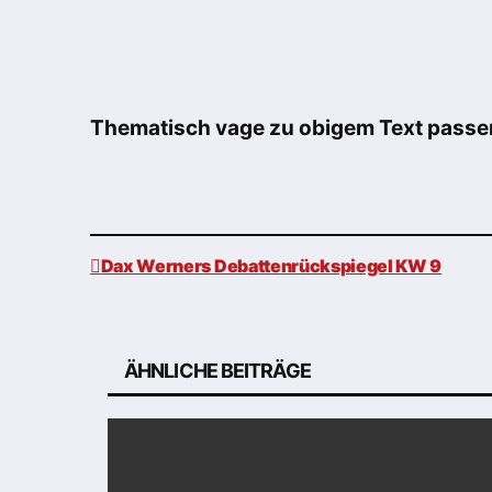
Thematisch vage zu obigem Text passe
Dax Werners Debattenrückspiegel KW 9
Beitragsnavigation
ÄHNLICHE BEITRÄGE