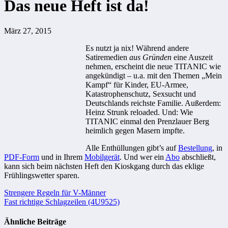
Das neue Heft ist da!
März 27, 2015
Es nutzt ja nix! Während andere
Satiremedien
aus Gründen
eine Auszeit
nehmen, erscheint die neue TITANIC wie
angekündigt – u.a. mit den Themen „Mein
Kampf“ für Kinder, EU-Armee,
Katastrophenschutz, Sexsucht und
Deutschlands reichste Familie. Außerdem:
Heinz Strunk reloaded. Und: Wie
TITANIC einmal den Prenzlauer Berg
heimlich gegen Masern impfte.
Alle Enthüllungen gibt’s auf
Bestellung
, in
PDF-Form
und in Ihrem
Mobilgerät
. Und wer ein
Abo
abschließt,
kann sich beim nächsten Heft den Kioskgang durch das eklige
Frühlingswetter sparen.
Beitragsnavigation
Strengere Regeln für V-Männer
Fast richtige Schlagzeilen (4U9525)
Ähnliche Beiträge