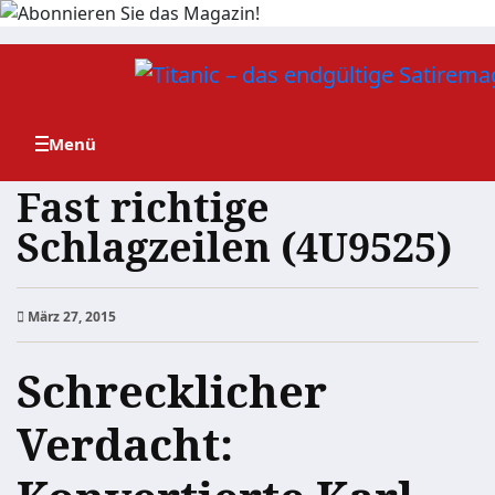
Zum
Inhalt
springen
Fast richtige
Schlagzeilen (4U9525)
März 27, 2015
Schrecklicher
Verdacht: