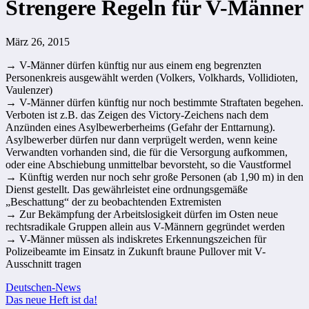
Strengere Regeln für V-Männer
März 26, 2015
→ V-Männer dürfen künftig nur aus einem eng begrenzten
Personenkreis ausgewählt werden (Volkers, Volkhards, Vollidioten,
Vaulenzer)
→ V-Männer dürfen künftig nur noch bestimmte Straftaten begehen.
Verboten ist z.B. das Zeigen des Victory-Zeichens nach dem
Anzünden eines Asylbewerberheims (Gefahr der Enttarnung).
Asylbewerber dürfen nur dann verprügelt werden, wenn keine
Verwandten vorhanden sind, die für die Versorgung aufkommen,
oder eine Abschiebung unmittelbar bevorsteht, so die Vaustformel
→ Künftig werden nur noch sehr große Personen (ab 1,90 m) in den
Dienst gestellt. Das gewährleistet eine ordnungsgemäße
„Beschattung“ der zu beobachtenden Extremisten
→ Zur Bekämpfung der Arbeitslosigkeit dürfen im Osten neue
rechtsradikale Gruppen allein aus V-Männern gegründet werden
→ V-Männer müssen als indiskretes Erkennungszeichen für
Polizeibeamte im Einsatz in Zukunft braune Pullover mit V-
Ausschnitt tragen
Beitragsnavigation
Deutschen-News
Das neue Heft ist da!