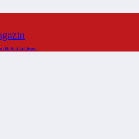
agazin
 Heftartikel lesen.