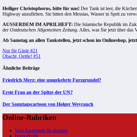
Heiliger Christophorus, bitte für uns!
Der Tank ist leer, die Kirch
Highway anzuflehen. Sie bitten den Messias, Wasser in Sprit zu verw
AUSSERDEM IM APRILHEFT:
Die Islamische Republik im Zuku
der
Ostdeutschen Allgemeinen Zeitung
. Alles, was Sie jetzt über d
Ab Samstag an allen Tankstellen, jetzt schon im Onlineshop, jetz
Beitragsnavigation
Nur für Gäste #21
Obacht, Oettle! #51
Ähnliche Beiträge
Friedrich Merz: eine umgekehrte Furzgrundel?
Erste Frau an der Spitze der UN?
Der Sonntagscartoon von Holger Weyrauch
Online-Rubriken
Vom Fachmann für Kenner
Humorkritik