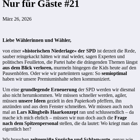
Nur für Gäste #21
März 26, 2026
Liebe Wählerinnen und Wähler,
von einer
»historischen Niederlage« der SPD
ist derzeit die Rede,
sauber reingekackt hätten wir mal wieder, sagen Experten und
politisches Feuilleton, die Partei habe die drängenden Themen längst
aus dem Blick verloren,
murmeln hingegen die Kids heute auf den
Pausenhöfen. Oder wie wir parteiintern sagen: So
semioptimal
haben wir unsere Premiuminhalte selten kommuniziert.
Um eine
grundlegende Erneuerung
der SPD werden wir diesmal
also nicht herumkommen. Wir müssen schneller werden, agiler,
müssen
unsere Ideen
gezielt in den Papierkorb pfeffern, ihn
anzünden und aus dem Fenster schmeißen. Wir müssen auch noch
mal an
Lars Klingbeils Haarkonzept
ran und schlussendlich – da
mache ich mich ehrlich – müssen wir nun doch auch die
Frage
nach dem Spitzenpersonal
stellen, die da lautet: Wo kriegt man das
eigentlich her?
Wir brauchen
zeitgemäße Sprüche und Schlagworte,
genau wie