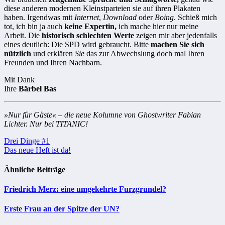
diese anderen modernen Kleinstparteien sie auf ihren Plakaten
haben. Irgendwas mit
Internet
,
Download
oder
Boing
. Schieß mich
tot, ich bin ja auch
keine Expertin,
ich mache hier nur meine
Arbeit. Die
historisch schlechten Werte
zeigen mir aber jedenfalls
eines deutlich: Die SPD wird gebraucht. Bitte
machen Sie sich
nützlich
und erklären
Sie
das zur Abwechslung doch mal Ihren
Freunden und Ihren Nachbarn.
Mit Dank
Ihre
Bärbel Bas
»Nur für Gäste« – die neue Kolumne von Ghostwriter Fabian
Lichter. Nur bei TITANIC!
Beitragsnavigation
Drei Dinge #1
Das neue Heft ist da!
Ähnliche Beiträge
Friedrich Merz: eine umgekehrte Furzgrundel?
Erste Frau an der Spitze der UN?