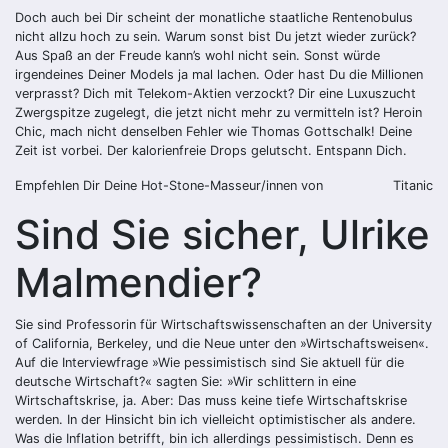
Doch auch bei Dir scheint der monatliche staatliche Rentenobulus
nicht allzu hoch zu sein. Warum sonst bist Du jetzt wieder zurück?
Aus Spaß an der Freude kann’s wohl nicht sein. Sonst würde
irgendeines Deiner Models ja mal lachen. Oder hast Du die Millionen
verprasst? Dich mit Telekom-Aktien verzockt? Dir eine Luxuszucht
Zwergspitze zugelegt, die jetzt nicht mehr zu vermitteln ist? Heroin
Chic, mach nicht denselben Fehler wie Thomas Gottschalk! Deine
Zeit ist vorbei. Der kalorienfreie Drops gelutscht. Entspann Dich.
Empfehlen Dir Deine Hot-Stone-Masseur/innen von
Titanic
Sind Sie sicher, Ulrike
Malmendier?
Sie sind Professorin für Wirtschaftswissenschaften an der University
of California, Berkeley, und die Neue unter den »Wirtschaftsweisen«.
Auf die Interviewfrage »Wie pessimistisch sind Sie aktuell für die
deutsche Wirtschaft?« sagten Sie: »Wir schlittern in eine
Wirtschaftskrise, ja. Aber: Das muss keine tiefe Wirtschaftskrise
werden. In der Hinsicht bin ich vielleicht optimistischer als andere.
Was die Inflation betrifft, bin ich allerdings pessimistisch. Denn es