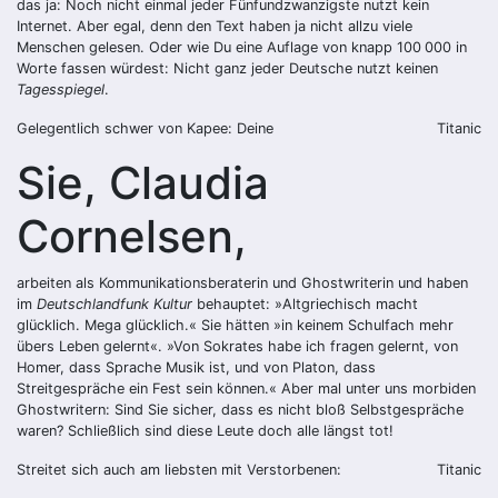
das ja: Noch nicht einmal jeder Fünfundzwanzigste nutzt kein
Internet. Aber egal, denn den Text haben ja nicht allzu viele
Menschen gelesen. Oder wie Du eine Auflage von knapp 100 000 in
Worte fassen würdest: Nicht ganz jeder Deutsche nutzt keinen
Tagesspiegel
.
Gelegentlich schwer von Kapee: Deine
Titanic
Sie, Claudia
Cornelsen,
arbeiten als Kommunikationsberaterin und Ghostwriterin und haben
im
Deutschlandfunk Kultur
behauptet: »Altgriechisch macht
glücklich. Mega glücklich.« Sie hätten »in keinem Schulfach mehr
übers Leben gelernt«. »Von Sokrates habe ich fragen gelernt, von
Homer, dass Sprache Musik ist, und von Platon, dass
Streitgespräche ein Fest sein können.« Aber mal unter uns morbiden
Ghostwritern: Sind Sie sicher, dass es nicht bloß Selbstgespräche
waren? Schließlich sind diese Leute doch alle längst tot!
Streitet sich auch am liebsten mit Verstorbenen:
Titanic