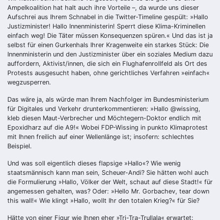
Ampelkoalition hat halt auch ihre Vorteile –, da wurde uns dieser
Aufschrei aus Ihrem Schnabel in die Twitter-Timeline gespült: »Hallo
Justizminister! Hallo Innenministerin! Sperrt diese Klima-Kriminellen
einfach weg! Die Täter müssen Konsequenzen spüren.« Und das ist ja
selbst für einen Gurkenhals Ihrer Kragenweite ein starkes Stück: Die
Innenministerin und den Justizminister über ein soziales Medium dazu
auffordern, Aktivist/innen, die sich ein Flughafenrollfeld als Ort des
Protests ausgesucht haben, ohne gerichtliches Verfahren »einfach«
wegzusperren.
Das wäre ja, als würde man Ihrem Nachfolger im Bundesministerium
für Digitales und Verkehr drunterkommentieren: »Hallo @wissing,
kleb diesen Maut-Verbrecher und Möchtegern-Doktor endlich mit
Epoxidharz auf die A9!« Wobei FDP-Wissing in punkto Klimaprotest
mit Ihnen freilich auf einer Wellenlänge ist; insofern: schlechtes
Beispiel.
Und was soll eigentlich dieses flapsige »Hallo«? Wie wenig
staatsmännisch kann man sein, Scheuer-Andi? Sie hätten wohl auch
die Formulierung »Hallo, Völker der Welt, schaut auf diese Stadt!« für
angemessen gehalten, was? Oder: »Hello Mr. Gorbachev, tear down
this wall!« Wie klingt »Hallo, wollt Ihr den totalen Krieg?« für Sie?
Hätte von einer Figur wie Ihnen eher »Tri-Tra-Trullala« erwartet: