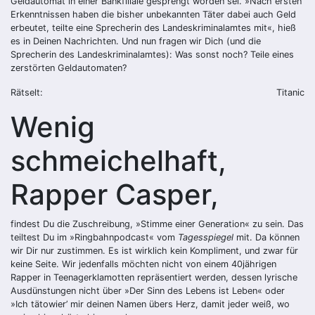
Geldautomat in einer Bankfiliale gesprengt worden sei. »Nach ersten
Erkenntnissen haben die bisher unbekannten Täter dabei auch Geld
erbeutet, teilte eine Sprecherin des Landeskriminalamtes mit«, hieß
es in Deinen Nachrichten. Und nun fragen wir Dich (und die
Sprecherin des Landeskriminalamtes): Was sonst noch? Teile eines
zerstörten Geldautomaten?
Rätselt:
Titanic
Wenig
schmeichelhaft,
Rapper Casper,
findest Du die Zuschreibung, »Stimme einer Generation« zu sein. Das
teiltest Du im »Ringbahnpodcast« vom
Tagesspiegel
mit. Da können
wir Dir nur zustimmen. Es ist wirklich kein Kompliment, und zwar für
keine Seite. Wir jedenfalls möchten nicht von einem 40jährigen
Rapper in Teenagerklamotten repräsentiert werden, dessen lyrische
Ausdünstungen nicht über »Der Sinn des Lebens ist Leben« oder
»Ich tätowier’ mir deinen Namen übers Herz, damit jeder weiß, wo