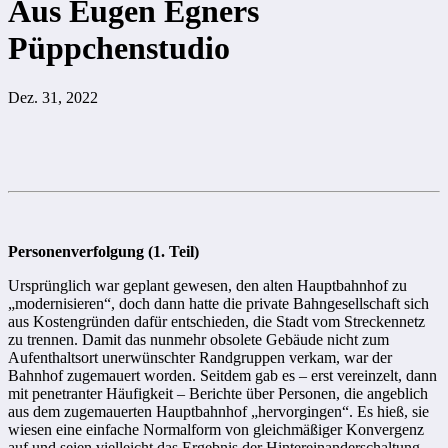
Aus Eugen Egners
Püppchenstudio
Dez. 31, 2022
Personenverfolgung (1. Teil)
Ursprünglich war geplant gewesen, den alten Hauptbahnhof zu
„modernisieren“, doch dann hatte die private Bahngesellschaft sich
aus Kostengründen dafür entschieden, die Stadt vom Streckennetz
zu trennen. Damit das nunmehr obsolete Gebäude nicht zum
Aufenthaltsort unerwünschter Randgruppen verkam, war der
Bahnhof zugemauert worden. Seitdem gab es – erst vereinzelt, dann
mit penetranter Häufigkeit – Berichte über Personen, die angeblich
aus dem zugemauerten Hauptbahnhof „hervorgingen“. Es hieß, sie
wiesen eine einfache Normalform von gleichmäßiger Konvergenz
auf und seien vielleicht das Ergebnis der Hintereinanderschaltung