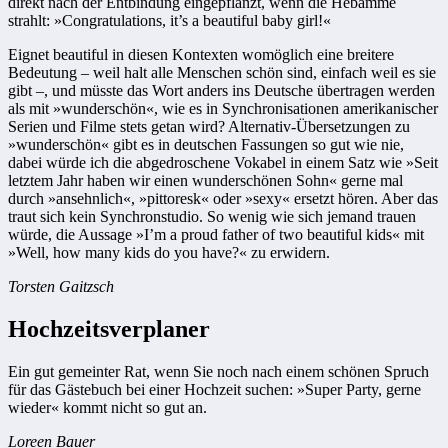
direkt nach der Entbindung eingepflanzt, wenn die Hebamme
strahlt: »Congratulations, it’s a beautiful baby girl!«
Eignet beautiful in diesen Kontexten womöglich eine breitere
Bedeutung – weil halt alle Menschen schön sind, einfach weil es sie
gibt –, und müsste das Wort anders ins Deutsche übertragen werden
als mit »wunderschön«, wie es in Synchronisationen amerikanischer
Serien und Filme stets getan wird? Alternativ-Übersetzungen zu
»wunderschön« gibt es in deutschen Fassungen so gut wie nie,
dabei würde ich die abgedroschene Vokabel in einem Satz wie »Seit
letztem Jahr haben wir einen wunderschönen Sohn« gerne mal
durch »ansehnlich«, »pittoresk« oder »sexy« ersetzt hören. Aber das
traut sich kein Synchronstudio. So wenig wie sich jemand trauen
würde, die Aussage »I’m a proud father of two beautiful kids« mit
»Well, how many kids do you have?« zu erwidern.
Torsten Gaitzsch
Hochzeitsverplaner
Ein gut gemeinter Rat, wenn Sie noch nach einem schönen Spruch
für das Gästebuch bei einer Hochzeit suchen: »Super Party, gerne
wieder« kommt nicht so gut an.
Loreen Bauer