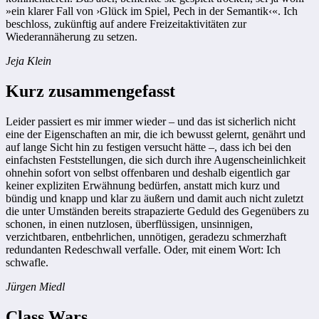
»ein klarer Fall von ›Glück im Spiel, Pech in der Semantik‹«. Ich
beschloss, zukünftig auf andere Freizeitaktivitäten zur
Wiederannäherung zu setzen.
Jeja Klein
Kurz zusammengefasst
Leider passiert es mir immer wieder – und das ist sicherlich nicht
eine der Eigenschaften an mir, die ich bewusst gelernt, genährt und
auf lange Sicht hin zu festigen versucht hätte –, dass ich bei den
einfachsten Feststellungen, die sich durch ihre Augenscheinlichkeit
ohnehin sofort von selbst offenbaren und deshalb eigentlich gar
keiner expliziten Erwähnung bedürfen, anstatt mich kurz und
bündig und knapp und klar zu äußern und damit auch nicht zuletzt
die unter Umständen bereits strapazierte Geduld des Gegenübers zu
schonen, in einen nutzlosen, überflüssigen, unsinnigen,
verzichtbaren, entbehrlichen, unnötigen, geradezu schmerzhaft
redundanten Redeschwall verfalle. Oder, mit einem Wort: Ich
schwafle.
Jürgen Miedl
Class Wars