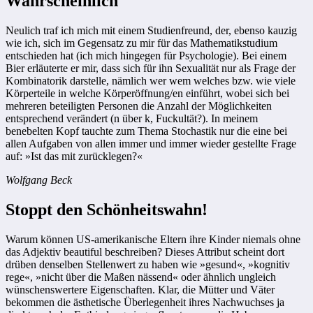
Wahrscheinlich
Neulich traf ich mich mit einem Studienfreund, der, ebenso kauzig
wie ich, sich im Gegensatz zu mir für das Mathematikstudium
entschieden hat (ich mich hingegen für Psychologie). Bei einem
Bier erläuterte er mir, dass sich für ihn Sexualität nur als Frage der
Kombinatorik darstelle, nämlich wer wem welches bzw. wie viele
Körperteile in welche Körperöffnung/en einführt, wobei sich bei
mehreren beteiligten Personen die Anzahl der Möglichkeiten
entsprechend verändert (n über k, Fuckultät?). In meinem
benebelten Kopf tauchte zum Thema Stochastik nur die eine bei
allen Aufgaben von allen immer und immer wieder gestellte Frage
auf: »Ist das mit zurücklegen?«
Wolfgang Beck
Stoppt den Schönheitswahn!
Warum können US-amerikanische Eltern ihre Kinder niemals ohne
das Adjektiv beautiful beschreiben? Dieses Attribut scheint dort
drüben denselben Stellenwert zu haben wie »gesund«, »kognitiv
rege«, »nicht über die Maßen nässend« oder ähnlich ungleich
wünschenswertere Eigenschaften. Klar, die Mütter und Väter
bekommen die ästhetische Überlegenheit ihres Nachwuchses ja