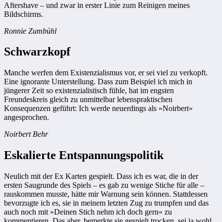
Aftershave – und zwar in erster Linie zum Reinigen meines
Bildschirms.
Ronnie Zumbühl
Schwarzkopf
Manche werfen dem Existenzialismus vor, er sei viel zu verkopft.
Eine ignorante Unterstellung. Dass zum Beispiel ich mich in
jüngerer Zeit so existenzialistisch fühle, hat im engsten
Freundeskreis gleich zu unmittelbar lebenspraktischen
Konsequenzen geführt: Ich werde neuerdings als »Noirbert«
angesprochen.
Noirbert Behr
Eskalierte Entspannungspolitik
Neulich mit der Ex Karten gespielt. Dass ich es war, die in der
ersten Saugrunde des Spiels – es gab zu wenige Stiche für alle –
rauskommen musste, hätte mir Warnung sein können. Stattdessen
bevorzugte ich es, sie in meinem letzten Zug zu trumpfen und das
auch noch mit »Deinen Stich nehm ich doch gern« zu
kommentieren. Das aber, bemerkte sie gespielt trocken, sei ja wohl