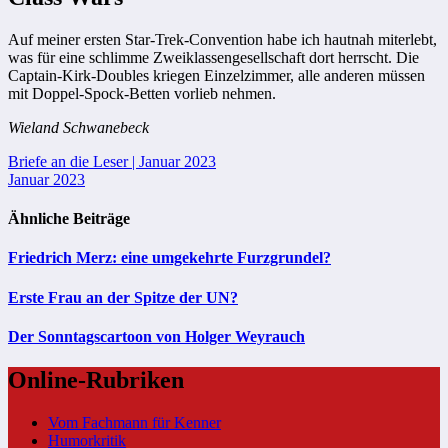
Auf meiner ersten Star-Trek-Convention habe ich hautnah miterlebt,
was für eine schlimme Zweiklassengesellschaft dort herrscht. Die
Captain-Kirk-Doubles kriegen Einzelzimmer, alle anderen müssen
mit Doppel-Spock-Betten vorlieb nehmen.
Wieland Schwanebeck
Beitragsnavigation
Briefe an die Leser | Januar 2023
Januar 2023
Ähnliche Beiträge
Friedrich Merz: eine umgekehrte Furzgrundel?
Erste Frau an der Spitze der UN?
Der Sonntagscartoon von Holger Weyrauch
Online-Rubriken
Vom Fachmann für Kenner
Humorkritik