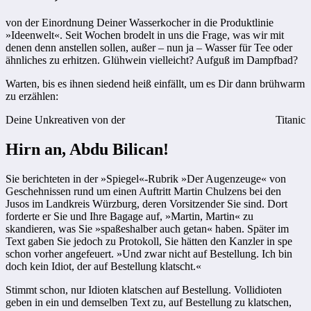
von der Einordnung Deiner Wasserkocher in die Produktlinie
»Ideenwelt«. Seit Wochen brodelt in uns die Frage, was wir mit
denen denn anstellen sollen, außer – nun ja – Wasser für Tee oder
ähnliches zu erhitzen. Glühwein vielleicht? Aufguß im Dampfbad?
Warten, bis es ihnen siedend heiß einfällt, um es Dir dann brühwarm
zu erzählen:
Deine Unkreativen von der
Titanic
Hirn an, Abdu Bilican!
Sie berichteten in der »Spiegel«-Rubrik »Der Augenzeuge« von
Geschehnissen rund um einen Auftritt Martin Chulzens bei den
Jusos im Landkreis Würzburg, deren Vorsitzender Sie sind. Dort
forderte er Sie und Ihre Bagage auf, »Martin, Martin« zu
skandieren, was Sie »spaßeshalber auch getan« haben. Später im
Text gaben Sie jedoch zu Protokoll, Sie hätten den Kanzler in spe
schon vorher angefeuert. »Und zwar nicht auf Bestellung. Ich bin
doch kein Idiot, der auf Bestellung klatscht.«
Stimmt schon, nur Idioten klatschen auf Bestellung. Vollidioten
geben in ein und demselben Text zu, auf Bestellung zu klatschen,