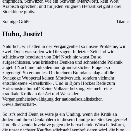
empfinden. Schwitzen wie ein Schwein (Markwort), kein Wort
Arabisch sprechen, und für jeden vulgären Hetzartikel gibt’s drei
Stockhiebe gratis.
Sonnige Grüße
Titanic
Huhu, Justiz!
Natürlich, wir hatten in der Vergangenheit so unsere Probleme, wir
zwei. Doch was sollen wir Dir sagen: In letzter Zeit sind wir
schlichtweg begeistert von Dir! Noch nie warst Du so
aufgeschlossen, was kritisches Denken und schneidende Polemik
angeht! Noch nie radikalen und grundsätzlichen Fragen so
zugeneigt! So erkanntest Du in einem Brandanschlag auf die
Synagoge Wuppertal keinen Mordversuch, sondern vielmehr
entschlossene »Israelkritik«. Und in Björn Höckes Rede zum
Holocaustmahnmal? Keine Volksverhetzung, vielmehr eine
»radikale Kritik an der Art und Weise der
Vergangenheitsbewältigung der nationalsozialistischen
Gewaltherrschaft«.
So ist’s recht! Denn es wäre ja ein Unding, wenn die Kritik an
Juden und ihren Denkmälern in diesem Land je ins Stocken geriete!
Und die ätzende Invektive gegen die herrschende Wirtschaftsform,
die unser nächster Kaufhausdiebstahl symbolisieren wird, die bitte