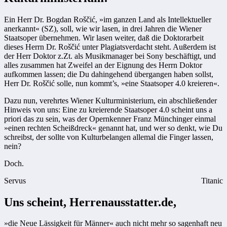
Ein Herr Dr. Bogdan Roščić, »im ganzen Land als Intellektueller
anerkannt« (SZ), soll, wie wir lasen, in drei Jahren die Wiener
Staatsoper übernehmen. Wir lasen weiter, daß die Doktorarbeit
dieses Herrn Dr. Roščić unter Plagiatsverdacht steht. Außerdem ist
der Herr Doktor z.Zt. als Musikmanager bei Sony beschäftigt, und
alles zusammen hat Zweifel an der Eignung des Herrn Doktor
aufkommen lassen; die Du dahingehend übergangen haben sollst,
Herr Dr. Roščić solle, nun kommt’s, »eine Staatsoper 4.0 kreieren«.
Dazu nun, verehrtes Wiener Kulturministerium, ein abschließender
Hinweis von uns: Eine zu kreierende Staatsoper 4.0 scheint uns a
priori das zu sein, was der Opernkenner Franz Münchinger einmal
»einen rechten Scheißdreck« genannt hat, und wer so denkt, wie Du
schreibst, der sollte von Kulturbelangen allemal die Finger lassen,
nein?
Doch.
Servus
Titanic
Uns scheint, Herrenausstatter.de,
»die Neue Lässigkeit für Männer« auch nicht mehr so sagenhaft neu