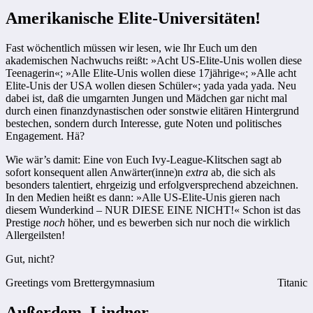
Amerikanische Elite-Universitäten!
Fast wöchentlich müssen wir lesen, wie Ihr Euch um den
akademischen Nachwuchs reißt: »Acht US-Elite-Unis wollen diese
Teenagerin«; »Alle Elite-Unis wollen diese 17jährige«; »Alle acht
Elite-Unis der USA wollen diesen Schüler«; yada yada yada. Neu
dabei ist, daß die umgarnten Jungen und Mädchen gar nicht mal
durch einen finanzdynastischen oder sonstwie elitären Hintergrund
bestechen, sondern durch Interesse, gute Noten und politisches
Engagement. Hä?
Wie wär’s damit: Eine von Euch Ivy-League-Klitschen sagt ab
sofort konsequent allen Anwärter(inne)n
extra
ab, die sich als
besonders talentiert, ehrgeizig und erfolgversprechend abzeichnen.
In den Medien heißt es dann: »Alle US-Elite-Unis gieren nach
diesem Wunderkind – NUR DIESE EINE NICHT!« Schon ist das
Prestige
noch
höher, und es bewerben sich nur noch die wirklich
Allergeilsten!
Gut, nicht?
Greetings vom Brettergymnasium
Titanic
Außerdem, Lindner,