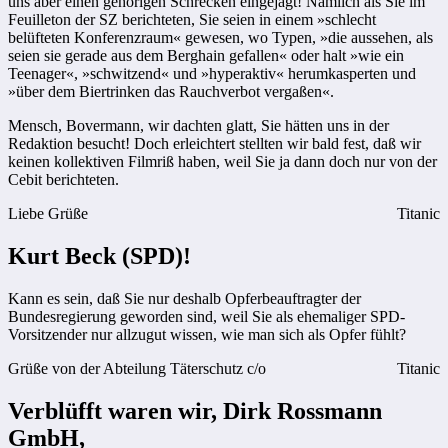
uns aber einen gehörigen Schrecken eingejagt! Nämlich als Sie im
Feuilleton der SZ berichteten, Sie seien in einem »schlecht
belüfteten Konferenzraum« gewesen, wo Typen, »die aussehen, als
seien sie gerade aus dem Berghain gefallen« oder halt »wie ein
Teenager«, »schwitzend« und »hyperaktiv« herumkasperten und
»über dem Biertrinken das Rauchverbot vergaßen«.
Mensch, Bovermann, wir dachten glatt, Sie hätten uns in der
Redaktion besucht! Doch erleichtert stellten wir bald fest, daß wir
keinen kollektiven Filmriß haben, weil Sie ja dann doch nur von der
Cebit berichteten.
Liebe Grüße
Titanic
Kurt Beck (SPD)!
Kann es sein, daß Sie nur deshalb Opferbeauftragter der
Bundesregierung geworden sind, weil Sie als ehemaliger SPD-
Vorsitzender nur allzugut wissen, wie man sich als Opfer fühlt?
Grüße von der Abteilung Täterschutz c/o
Titanic
Verblüfft waren wir, Dirk Rossmann
GmbH,