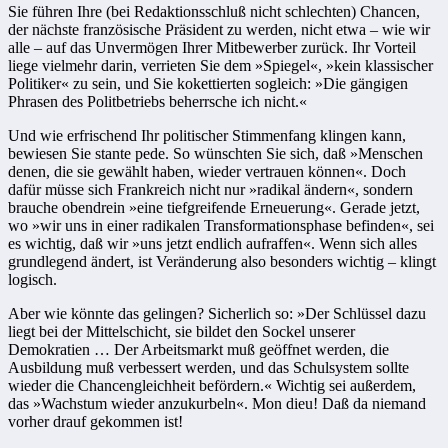
Sie führen Ihre (bei Redaktionsschluß nicht schlechten) Chancen,
der nächste französische Präsident zu werden, nicht etwa – wie wir
alle – auf das Unvermögen Ihrer Mitbewerber zurück. Ihr Vorteil
liege vielmehr darin, verrieten Sie dem »Spiegel«, »kein klassischer
Politiker« zu sein, und Sie kokettierten sogleich: »Die gängigen
Phrasen des Politbetriebs beherrsche ich nicht.«
Und wie erfrischend Ihr politischer Stimmenfang klingen kann,
bewiesen Sie stante pede. So wünschten Sie sich, daß »Menschen
denen, die sie gewählt haben, wieder vertrauen können«. Doch
dafür müsse sich Frankreich nicht nur »radikal ändern«, sondern
brauche obendrein »eine tiefgreifende Erneuerung«. Gerade jetzt,
wo »wir uns in einer radikalen Transformationsphase befinden«, sei
es wichtig, daß wir »uns jetzt endlich aufraffen«. Wenn sich alles
grundlegend ändert, ist Veränderung also besonders wichtig – klingt
logisch.
Aber wie könnte das gelingen? Sicherlich so: »Der Schlüssel dazu
liegt bei der Mittelschicht, sie bildet den Sockel unserer
Demokratien … Der Arbeitsmarkt muß geöffnet werden, die
Ausbildung muß verbessert werden, und das Schulsystem sollte
wieder die Chancengleichheit befördern.« Wichtig sei außerdem,
das »Wachstum wieder anzukurbeln«. Mon dieu! Daß da niemand
vorher drauf gekommen ist!