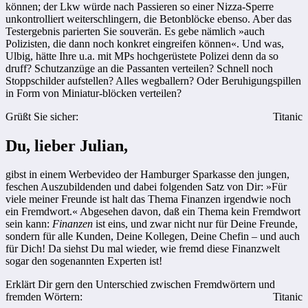
können; der Lkw würde nach Passieren so einer Nizza-Sperre
unkontrolliert weiterschlingern, die Betonblöcke ebenso. Aber das
Testergebnis parierten Sie souverän. Es gebe nämlich »auch
Polizisten, die dann noch konkret eingreifen können«. Und was,
Ulbig, hätte Ihre u.a. mit MPs hochgerüstete Polizei denn da so
druff? Schutzanzüge an die Passanten verteilen? Schnell noch
Stoppschilder aufstellen? Alles wegballern? Oder Beruhigungspillen
in Form von Miniatur-blöcken verteilen?
Grüßt Sie sicher:
Titanic
Du, lieber Julian,
gibst in einem Werbevideo der Hamburger Sparkasse den jungen,
feschen Auszubildenden und dabei folgenden Satz von Dir: »Für
viele meiner Freunde ist halt das Thema Finanzen irgendwie noch
ein Fremdwort.« Abgesehen davon, daß ein Thema kein Fremdwort
sein kann:
Finanzen
ist eins, und zwar nicht nur für Deine Freunde,
sondern für alle Kunden, Deine Kollegen, Deine Chefin – und auch
für Dich! Da siehst Du mal wieder, wie fremd diese Finanzwelt
sogar den sogenannten Experten ist!
Erklärt Dir gern den Unterschied zwischen Fremdwörtern und
fremden Wörtern:
Titanic