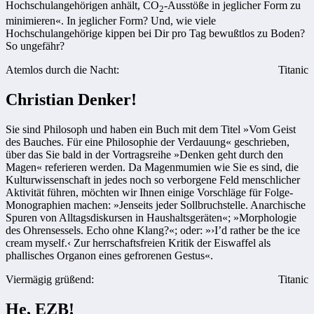
Hochschulangehörigen anhält, CO
-Ausstöße in jeglicher Form zu
2
minimieren«. In jeglicher Form? Und, wie viele
Hochschulangehörige kippen bei Dir pro Tag bewußtlos zu Boden?
So ungefähr?
Atemlos durch die Nacht:
Titanic
Christian Denker!
Sie sind Philosoph und haben ein Buch mit dem Titel »Vom Geist
des Bauches. Für eine Philosophie der Verdauung« geschrieben,
über das Sie bald in der Vortragsreihe »Denken geht durch den
Magen« referieren werden. Da Magenmumien wie Sie es sind, die
Kulturwissenschaft in jedes noch so verborgene Feld menschlicher
Aktivität führen, möchten wir Ihnen einige Vorschläge für Folge-
Monographien machen: »Jenseits jeder Sollbruchstelle. Anarchische
Spuren von Alltagsdiskursen in Haushaltsgeräten«; »Morphologie
des Ohrensessels. Echo ohne Klang?«; oder: »›I’d rather be the ice
cream myself.‹ Zur herrschaftsfreien Kritik der Eiswaffel als
phallisches Organon eines gefrorenen Gestus«.
Viermägig grüßend:
Titanic
He, EZB!