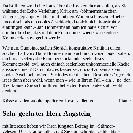
Da ist Ihnen wohl eine Laus über die Rockerleber gelaufen, als Sie
während der Echo-Verleihung Kritik am »böhmermannschen
Zeitgeistgeplapper« übten und mit den Worten schlossen: »Lieber
uncool sein als ein cooles Arschloch, das sich nicht konstruktiv
einbringen kann.« Jan Böhmermann nämlich hatte sich zuvor
darüber beklagt, daß mit dem Echo immer wieder »seelenlose
Kommerzkacke« geehrt werde.
Wie nun, Campino, stellen Sie sich konstruktive Kritik in einem
solchen Fall vor? Hätte Böhmermann auch noch vorschlagen sollen,
doch mal seelenvolle Kommerzkacke oder seelenloses
Kommerzgold, evtl. auch einfach seelenlose unkommerzielle Kacke
auszuzeichnen? Damit, daß es besser sei, uncool zu sein als ein
cooles Arschloch, mögen Sie indes recht haben. Besonders ärgerlich
ist es dann aber wohl, wenn man – wie in Ihrem Fall – ein… na, den
Rest können Sie sich in Ihrem beheizten Eierschaukelstuhl wohl
denken!
Küsse aus den wohltemperierten Hosenställen von
Titanic
Sehr geehrter Herr Augstein,
mit Interesse haben wir Ihren jüngsten Beitrag im »Stürmer«
gelesen. Uns ist aufgefallen, daß Sie dort schreiben, »Identität«