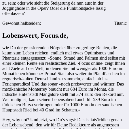
zu sein; oder wie sieht die Steigerung da nun aus: in der
Jogginghose in die Oper? Oder die Funktionsjacke lässig
offenlassen?
Gewohnt halbseiden:
Titanic
Lobenswert, Focus.de,
wie Du der grassierenden Nörgelei über zu geringe Renten, die
kaum zum Leben reichen, endlich mal etwas Optimismus und
Phantasie entgegensetzt: »Sonne, Strand und Palmen sind selbst mit
einer kleinen Rente ein realistisches Ziel. ›Focus online‹ zeigt Ihnen
acht Ziele auf der Welt, in denen Sie mit weniger als 1000 Euro im
Monat leben können.« Prima! Statt also weiterhin Pfandflaschen im
regnerisch-kalten Deutschland zu sammeln, einfach ab ins
Ferienparadies! Und das sogar »noch preiswerter und wärmer: Das
mexikanische Monterrey braucht nur 684 Euro im Monat, die
indische Hafenstadt Mangalore stellt mit 374 Euro den Rekord auf.
Wer mutig ist, kann seinen Lebensabend auch für 539 Euro im
türkischen Bursa verbringen oder für 1000 Euro in der saudischen
Hauptstadt Riad bei 40 Grad im Schatten.«
Hey, why not? Und jetzt, wo Du’s sagst: Das ist tatsächlich genau
der Lebensabend, den wir für Deine Redakteure als angemessen