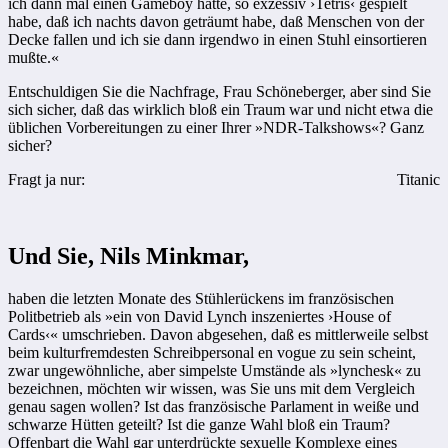
ich dann mal einen Gameboy hatte, so exzessiv ›Tetris‹ gespielt
habe, daß ich nachts davon geträumt habe, daß Menschen von der
Decke fallen und ich sie dann irgendwo in einen Stuhl einsortieren
mußte.«
Entschuldigen Sie die Nachfrage, Frau Schöneberger, aber sind Sie
sich sicher, daß das wirklich bloß ein Traum war und nicht etwa die
üblichen Vorbereitungen zu einer Ihrer »NDR-Talkshows«? Ganz
sicher?
Fragt ja nur:
Titanic
Und Sie, Nils Minkmar,
haben die letzten Monate des Stühlerückens im französischen
Politbetrieb als »ein von David Lynch inszeniertes ›House of
Cards‹« umschrieben. Davon abgesehen, daß es mittlerweile selbst
beim kulturfremdesten Schreibpersonal en vogue zu sein scheint,
zwar ungewöhnliche, aber simpelste Umstände als »lynchesk« zu
bezeichnen, möchten wir wissen, was Sie uns mit dem Vergleich
genau sagen wollen? Ist das französische Parlament in weiße und
schwarze Hütten geteilt? Ist die ganze Wahl bloß ein Traum?
Offenbart die Wahl gar unterdrückte sexuelle Komplexe eines