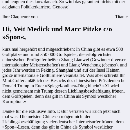
und leugnen dies kurz danach. So wird das garantiert nichts mit der
aalglatten Politikerkarriere, Genosse!
Ihre Claqueure von
Titanic
Hi, Veit Medick und Marc Pitzke c/o
»Spon«,
kurz mal hergehört und mitgeschrieben: In China gibt es etwa 500
Golfplätze und rund 350 000 Golfspieler, die erfolgreichsten
chinesischen Profigolfer heißen Zhang Lianwei (Gewinner diverser
internationaler Meisterschaften) und Liang Wenchong (ebenso), und
jedes Jahr werden in Peking, Shanghai und auf der Insel Hainan
große internationale Golfturniere veranstaltet. Was aber schreibt Ihr
Mini-Golfer anläßlich des Besuchs des chinesischen Präsidenten bei
Donald Trump in Euer »Spiegel-online«-Ding hinein? »Xi wird
nicht gemeinsam mit Trump dessen Lieblingsbeschäftigung frönen,
dem Golfspielen, denn das gilt in China als Symbol westlicher
Korruption.«
Danke für die exklusive Info. Dafür verraten wir Euch jetzt auch
mal was: Die meisten Chinesen mögen nicht der
Lieblingsbeschäftigung vieler deutscher Internetsurfer frönen, dem
»Spon«-Lesen, denn das gilt in China als Symbol westlicher