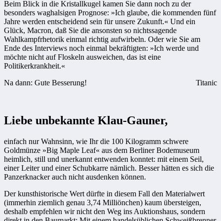
Beim Blick in die Kristallkugel kamen Sie dann noch zu der
besonders waghalsigen Prognose: »Ich glaube, die kommenden fünf
Jahre werden entscheidend sein für unsere Zukunft.« Und ein
Glück, Macron, daß Sie die ansonsten so nichtssagende
Wahlkampfrhetorik einmal richtig aufwirbeln. Oder wie Sie am
Ende des Interviews noch einmal bekräftigten: »Ich werde und
möchte nicht auf Floskeln ausweichen, das ist eine
Politikerkrankheit.«
Na dann: Gute Besserung!
Titanic
Liebe unbekannte Klau-Gauner,
einfach nur Wahnsinn, wie Ihr die 100 Kilogramm schwere
Goldmünze »Big Maple Leaf« aus dem Berliner Bodemuseum
heimlich, still und unerkannt entwenden konntet: mit einem Seil,
einer Leiter und einer Schubkarre nämlich. Besser hätten es sich die
Panzerknacker auch nicht ausdenken können.
Der kunsthistorische Wert dürfte in diesem Fall den Materialwert
(immerhin ziemlich genau 3,74 Milliönchen) kaum übersteigen,
deshalb empfehlen wir nicht den Weg ins Auktionshaus, sondern
direkt in den Baumarkt: Mit einem handelsüblichen Schweißbrenner