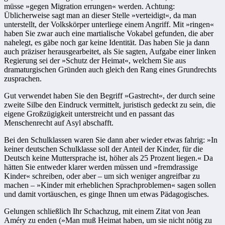
müsse »gegen Migration errungen« werden. Achtung:
Üblicherweise sagt man an dieser Stelle »verteidigt«, da man
unterstellt, der Volkskörper unterliege einem Angriff. Mit »ringen«
haben Sie zwar auch eine martialische Vokabel gefunden, die aber
nahelegt, es gäbe noch gar keine Identität. Das haben Sie ja dann
auch präziser herausgearbeitet, als Sie sagten, Aufgabe einer linken
Regierung sei der »Schutz der Heimat«, welchem Sie aus
dramaturgischen Gründen auch gleich den Rang eines Grundrechts
zusprachen.
Gut verwendet haben Sie den Begriff »Gastrecht«, der durch seine
zweite Silbe den Eindruck vermittelt, juristisch gedeckt zu sein, die
eigene Großzügigkeit unterstreicht und en passant das
Menschenrecht auf Asyl abschafft.
Bei den Schulklassen waren Sie dann aber wieder etwas fahrig: »In
keiner deutschen Schulklasse soll der Anteil der Kinder, für die
Deutsch keine Muttersprache ist, höher als 25 Prozent liegen.« Da
hätten Sie entweder klarer werden müssen und »fremdrassige
Kinder« schreiben, oder aber – um sich weniger angreifbar zu
machen – »Kinder mit erheblichen Sprachproblemen« sagen sollen
und damit vortäuschen, es ginge Ihnen um etwas Pädagogisches.
Gelungen schließlich Ihr Schachzug, mit einem Zitat von Jean
Améry zu enden (»Man muß Heimat haben, um sie nicht nötig zu