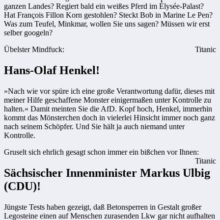
ganzen Landes? Regiert bald ein weißes Pferd im Élysée-Palast?
Hat François Fillon Korn gestohlen? Steckt Bob in Marine Le Pen?
Was zum Teufel, Minkmar, wollen Sie uns sagen? Müssen wir erst
selber googeln?
Übelster Mindfuck:
Titanic
Hans-Olaf Henkel!
»Nach wie vor spüre ich eine große Verantwortung dafür, dieses mit
meiner Hilfe geschaffene Monster einigermaßen unter Kontrolle zu
halten.« Damit meinten Sie die AfD. Kopf hoch, Henkel, immerhin
kommt das Mönsterchen doch in vielerlei Hinsicht immer noch ganz
nach seinem Schöpfer. Und Sie hält ja auch niemand unter
Kontrolle.
Gruselt sich ehrlich gesagt schon immer ein bißchen vor Ihnen:
Titanic
Sächsischer Innenminister Markus Ulbig
(CDU)!
Jüngste Tests haben gezeigt, daß Betonsperren in Gestalt großer
Legosteine einen auf Menschen zurasenden Lkw gar nicht aufhalten