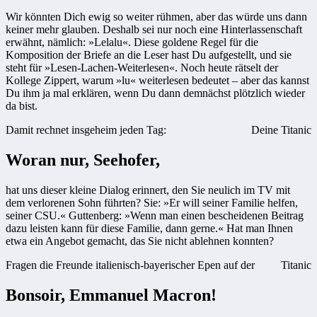
Wir könnten Dich ewig so weiter rühmen, aber das würde uns dann
keiner mehr glauben. Deshalb sei nur noch eine Hinterlassenschaft
erwähnt, nämlich: »Lelalu«. Diese goldene Regel für die
Komposition der Briefe an die Leser hast Du aufgestellt, und sie
steht für »Lesen-Lachen-Weiterlesen«. Noch heute rätselt der
Kollege Zippert, warum »lu« weiterlesen bedeutet – aber das kannst
Du ihm ja mal erklären, wenn Du dann demnächst plötzlich wieder
da bist.
Damit rechnet insgeheim jeden Tag:
Deine Titanic
Woran nur, Seehofer,
hat uns dieser kleine Dialog erinnert, den Sie neulich im TV mit
dem verlorenen Sohn führten? Sie: »Er will seiner Familie helfen,
seiner CSU.« Guttenberg: »Wenn man einen bescheidenen Beitrag
dazu leisten kann für diese Familie, dann gerne.« Hat man Ihnen
etwa ein Angebot gemacht, das Sie nicht ablehnen konnten?
Fragen die Freunde italienisch-bayerischer Epen auf der
Titanic
Bonsoir, Emmanuel Macron!