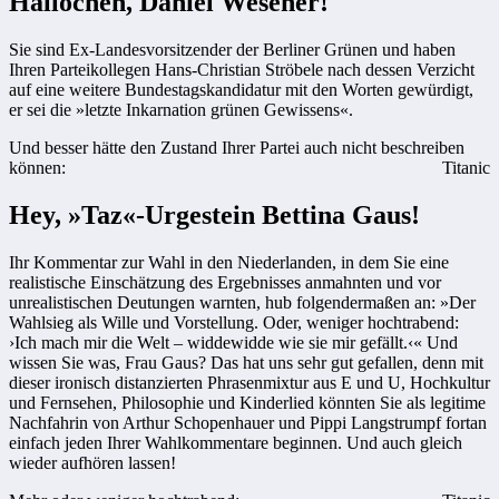
Hallöchen, Daniel Wesener!
Sie sind Ex-Landesvorsitzender der Berliner Grünen und haben
Ihren Parteikollegen Hans-Christian Ströbele nach dessen Verzicht
auf eine weitere Bundestagskandidatur mit den Worten gewürdigt,
er sei die »letzte Inkarnation grünen Gewissens«.
Und besser hätte den Zustand Ihrer Partei auch nicht beschreiben
können:
Titanic
Hey, »Taz«-Urgestein Bettina Gaus!
Ihr Kommentar zur Wahl in den Niederlanden, in dem Sie eine
realistische Einschätzung des Ergebnisses anmahnten und vor
unrealistischen Deutungen warnten, hub folgendermaßen an: »Der
Wahlsieg als Wille und Vorstellung. Oder, weniger hochtrabend:
›Ich mach mir die Welt – widdewidde wie sie mir gefällt.‹« Und
wissen Sie was, Frau Gaus? Das hat uns sehr gut gefallen, denn mit
dieser ironisch distanzierten Phrasenmixtur aus E und U, Hochkultur
und Fernsehen, Philosophie und Kinderlied könnten Sie als legitime
Nachfahrin von Arthur Schopenhauer und Pippi Langstrumpf fortan
einfach jeden Ihrer Wahlkommentare beginnen. Und auch gleich
wieder aufhören lassen!