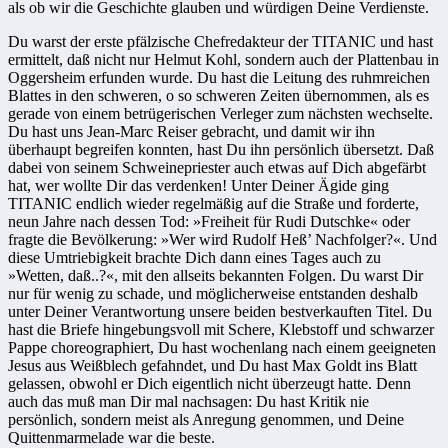
als ob wir die Geschichte glauben und würdigen Deine Verdienste.
Du warst der erste pfälzische Chefredakteur der TITANIC und hast
ermittelt, daß nicht nur Helmut Kohl, sondern auch der Plattenbau in
Oggersheim erfunden wurde. Du hast die Leitung des ruhmreichen
Blattes in den schweren, o so schweren Zeiten übernommen, als es
gerade von einem betrügerischen Verleger zum nächsten wechselte.
Du hast uns Jean-Marc Reiser gebracht, und damit wir ihn
überhaupt begreifen konnten, hast Du ihn persönlich übersetzt. Daß
dabei von seinem Schweinepriester auch etwas auf Dich abgefärbt
hat, wer wollte Dir das verdenken! Unter Deiner Ägide ging
TITANIC endlich wieder regelmäßig auf die Straße und forderte,
neun Jahre nach dessen Tod: »Freiheit für Rudi Dutschke« oder
fragte die Bevölkerung: »Wer wird Rudolf Heß’ Nachfolger?«. Und
diese Umtriebigkeit brachte Dich dann eines Tages auch zu
»Wetten, daß..?«, mit den allseits bekannten Folgen. Du warst Dir
nur für wenig zu schade, und möglicherweise entstanden deshalb
unter Deiner Verantwortung unsere beiden bestverkauften Titel. Du
hast die Briefe hingebungsvoll mit Schere, Klebstoff und schwarzer
Pappe choreographiert, Du hast wochenlang nach einem geeigneten
Jesus aus Weißblech gefahndet, und Du hast Max Goldt ins Blatt
gelassen, obwohl er Dich eigentlich nicht überzeugt hatte. Denn
auch das muß man Dir mal nachsagen: Du hast Kritik nie
persönlich, sondern meist als Anregung genommen, und Deine
Quittenmarmelade war die beste.