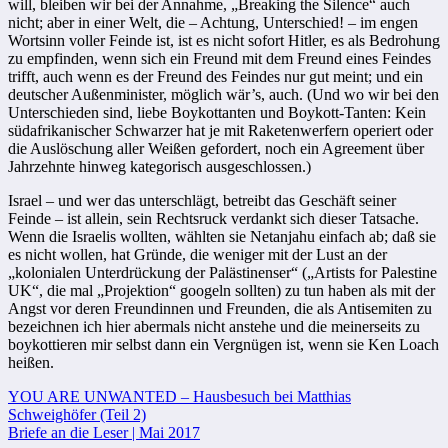
will, bleiben wir bei der Annahme, „Breaking the Silence“ auch
nicht; aber in einer Welt, die – Achtung, Unterschied! – im engen
Wortsinn voller Feinde ist, ist es nicht sofort Hitler, es als Bedrohung
zu empfinden, wenn sich ein Freund mit dem Freund eines Feindes
trifft, auch wenn es der Freund des Feindes nur gut meint; und ein
deutscher Außenminister, möglich wär’s, auch. (Und wo wir bei den
Unterschieden sind, liebe Boykottanten und Boykott-Tanten: Kein
südafrikanischer Schwarzer hat je mit Raketenwerfern operiert oder
die Auslöschung aller Weißen gefordert, noch ein Agreement über
Jahrzehnte hinweg kategorisch ausgeschlossen.)
Israel – und wer das unterschlägt, betreibt das Geschäft seiner
Feinde – ist allein, sein Rechtsruck verdankt sich dieser Tatsache.
Wenn die Israelis wollten, wählten sie Netanjahu einfach ab; daß sie
es nicht wollen, hat Gründe, die weniger mit der Lust an der
„kolonialen Unterdrückung der Palästinenser“ („Artists for Palestine
UK“, die mal „Projektion“ googeln sollten) zu tun haben als mit der
Angst vor deren Freundinnen und Freunden, die als Antisemiten zu
bezeichnen ich hier abermals nicht anstehe und die meinerseits zu
boykottieren mir selbst dann ein Vergnügen ist, wenn sie Ken Loach
heißen.
Beitragsnavigation
YOU ARE UNWANTED – Hausbesuch bei Matthias
Schweighöfer (Teil 2)
Briefe an die Leser | Mai 2017