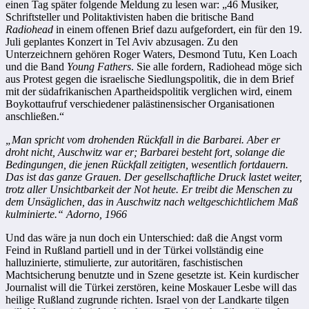
einen Tag später folgende Meldung zu lesen war: „46 Musiker,
Schriftsteller und Politaktivisten haben die britische Band
Radiohead
in einem offenen Brief dazu aufgefordert, ein für den 19.
Juli geplantes Konzert in Tel Aviv abzusagen. Zu den
Unterzeichnern gehören Roger Waters, Desmond Tutu, Ken Loach
und die Band
Young Fathers
. Sie alle fordern, Radiohead möge sich
aus Protest gegen die israelische Siedlungspolitik, die in dem Brief
mit der südafrikanischen Apartheidspolitik verglichen wird, einem
Boykottaufruf verschiedener palästinensischer Organisationen
anschließen.“
„Man spricht vom drohenden Rückfall in die Barbarei. Aber er
droht nicht, Auschwitz war er; Barbarei besteht fort, solange die
Bedingungen, die jenen Rückfall zeitigten, wesentlich fortdauern.
Das ist das ganze Grauen. Der gesellschaftliche Druck lastet weiter,
trotz aller Unsichtbarkeit der Not heute. Er treibt die Menschen zu
dem Unsäglichen, das in Auschwitz nach weltgeschichtlichem Maß
kulminierte.“ Adorno, 196
6
Und das wäre ja nun doch ein Unterschied: daß die Angst vorm
Feind in Rußland partiell und in der Türkei vollständig eine
halluzinierte, stimulierte, zur autoritären, faschistischen
Machtsicherung benutzte und in Szene gesetzte ist. Kein kurdischer
Journalist will die Türkei zerstören, keine Moskauer Lesbe will das
heilige Rußland zugrunde richten. Israel von der Landkarte tilgen