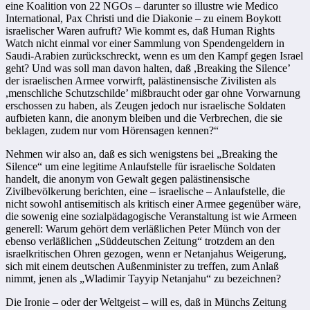
eine Koalition von 22 NGOs – darunter so illustre wie Medico
International, Pax Christi und die Diakonie – zu einem Boykott
israelischer Waren aufruft? Wie kommt es, daß Human Rights
Watch nicht einmal vor einer Sammlung von Spendengeldern in
Saudi-Arabien zurückschreckt, wenn es um den Kampf gegen Israel
geht? Und was soll man davon halten, daß ,Breaking the Silence’
der israelischen Armee vorwirft, palästinensische Zivilisten als
,menschliche Schutzschilde’ mißbraucht oder gar ohne Vorwarnung
erschossen zu haben, als Zeugen jedoch nur israelische Soldaten
aufbieten kann, die anonym bleiben und die Verbrechen, die sie
beklagen, zudem nur vom Hörensagen kennen?“
Nehmen wir also an, daß es sich wenigstens bei „Breaking the
Silence“ um eine legitime Anlaufstelle für israelische Soldaten
handelt, die anonym von Gewalt gegen palästinensische
Zivilbevölkerung berichten, eine – israelische – Anlaufstelle, die
nicht sowohl antisemitisch als kritisch einer Armee gegenüber wäre,
die sowenig eine sozialpädagogische Veranstaltung ist wie Armeen
generell: Warum gehört dem verläßlichen Peter Münch von der
ebenso verläßlichen „Süddeutschen Zeitung“ trotzdem an den
israelkritischen Ohren gezogen, wenn er Netanjahus Weigerung,
sich mit einem deutschen Außenminister zu treffen, zum Anlaß
nimmt, jenen als „Wladimir Tayyip Netanjahu“ zu bezeichnen?
Die Ironie – oder der Weltgeist – will es, daß in Münchs Zeitung