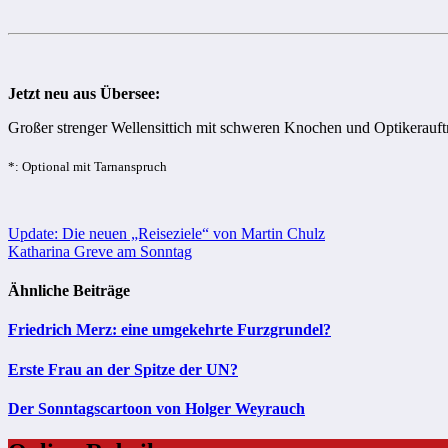
Jetzt neu aus Übersee:
Großer strenger Wellensittich mit schweren Knochen und Optikerauft
*: Optional mit Tarnanspruch
Beitragsnavigation
Update: Die neuen „Reiseziele“ von Martin Chulz
Katharina Greve am Sonntag
Ähnliche Beiträge
Friedrich Merz: eine umgekehrte Furzgrundel?
Erste Frau an der Spitze der UN?
Der Sonntagscartoon von Holger Weyrauch