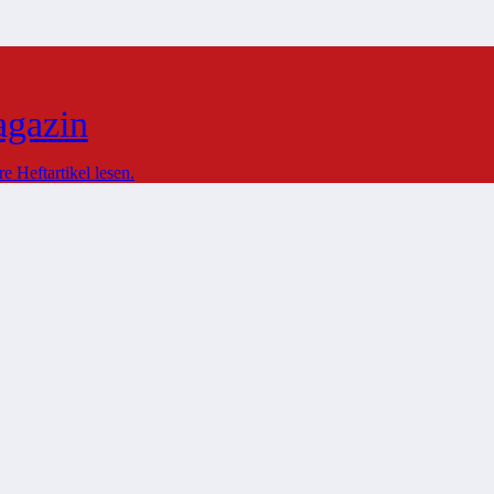
agazin
 Heftartikel lesen.