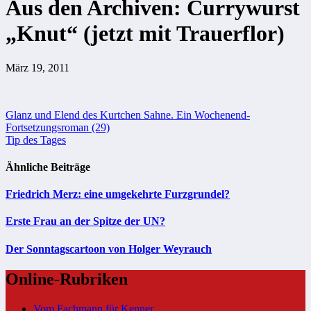
Aus den Archiven: Currywurst
„Knut“ (jetzt mit Trauerflor)
März 19, 2011
Beitragsnavigation
Glanz und Elend des Kurtchen Sahne. Ein Wochenend-
Fortsetzungsroman (29)
Tip des Tages
Ähnliche Beiträge
Friedrich Merz: eine umgekehrte Furzgrundel?
Erste Frau an der Spitze der UN?
Der Sonntagscartoon von Holger Weyrauch
Online-Rubriken
Vom Fachmann für Kenner