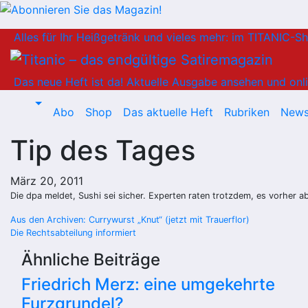
Zum
Alles für Ihr Heißgetränk und vieles mehr: im TITANIC-S
Inhalt
springen
Das neue Heft ist da!
Aktuelle Ausgabe ansehen und onli
Abo
Shop
Das aktuelle Heft
Rubriken
News
Tip des Tages
März 20, 2011
Die dpa meldet, Sushi sei sicher. Experten raten trotzdem, es vorher 
Beitragsnavigation
Aus den Archiven: Currywurst „Knut“ (jetzt mit Trauerflor)
Die Rechtsabteilung informiert
Ähnliche Beiträge
Friedrich Merz: eine umgekehrte
Furzgrundel?