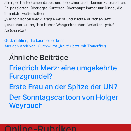
allein, er hatte keinen dabei, und sie schien auch keinen zu brauchen.
Es passierten, überlegte Kurtchen, überhaupt im­mer nur Dinge, die
ihm nicht weiterhalfen.
„
Gernolf schon weg?“ fragte Petra und blickte Kurtchen jetzt
geradeheraus an, ihre hohen Wangenknochen funkelten.
(wird
fortgesetzt)
Beitragsnavigation
Godzillafilme, die kaum einer kennt
Aus den Archiven: Currywurst „Knut“ (jetzt mit Trauerflor)
Ähnliche Beiträge
Friedrich Merz: eine umgekehrte
Furzgrundel?
Erste Frau an der Spitze der UN?
Der Sonntagscartoon von Holger
Weyrauch
Online-Rubriken