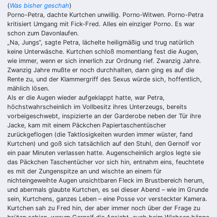
(
Was bisher geschah
)
Porno-Petra, dachte Kurtchen unwillig. Porno-Witwen. Porno-Petra
kritisiert Umgang mit Fick-Fred. Alles ein einziger Porno. Es war
schon zum Davon­laufen.
„
Na, Jungs“, sagte Petra, lächelte heiligmäßig und trug natürlich
keine Un­terwäsche. Kurtchen schloß momentlang fest die Augen,
wie immer, wenn er sich in­nerlich zur Ordnung rief. Zwanzig Jahre.
Zwanzig Jahre mußte er noch durchhalten, dann ging es auf die
Rente zu, und der Klammergriff des Sexus würde sich, hoffentlich,
mählich lösen.
Als er die Augen wieder aufgeklappt hatte, war Petra,
höchstwahrscheinlich im Vollbesitz ihres Unterzeugs, bereits
vorbeigeschwebt, inspizierte an der Garderobe neben der Tür ihre
Jacke, kam mit einem Päckchen Papierta­schentüscher
zurückgeflogen (die Taktlosigkeiten wurden immer wüster, fand
Kurtchen) und goß sich tatsächlich auf den Stuhl, den Gernolf vor
ein paar Minuten verlassen hatte. Augenscheinlich arglos legte sie
das Päckchen Taschentücher vor sich hin, entnahm eins, feuchtete
es mit der Zungenspitze an und wischte an ei­nem für
nichteingeweihte Augen unsichtbaren Fleck im Brustbereich herum,
und abermals glaubte Kurtchen, es sei dieser Abend – wie im Grunde
sein, Kurtchens, ganzes Leben – eine Posse vor versteckter Kamera.
Kurtchen sah zu Fred hin, der aber immer noch über der Frage zu