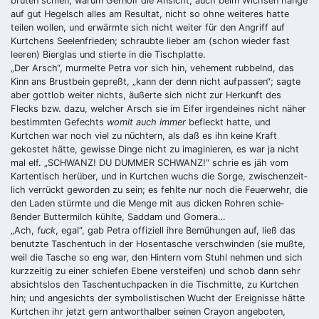
brüten schien, warum Gernolf die Ansicht, auch beim Wichsen hänge
auf gut Hegelsch alles am Resultat, nicht so ohne weiteres hatte
teilen wollen, und erwärmte sich nicht weiter für den An­griff auf
Kurtchens Seelenfrieden; schraubte lieber am (schon wieder fast
leeren) Bierglas und stierte in die Tischplatte.
„
Der Arsch“, murmelte Petra vor sich hin, vehement rubbelnd, das
Kinn ans Brustbein gepreßt, „kann der denn nicht aufpassen“; sagte
aber gottlob wei­ter nichts, äußerte sich nicht zur Herkunft des
Flecks bzw. dazu, welcher Arsch sie im Eifer irgendeines nicht näher
bestimmten Gefechts
womit auch immer
befleckt hatte, und
Kurtchen war noch viel zu nüchtern, als daß es ihn keine Kraft
gekostet hätte, gewisse Dinge nicht zu imaginieren, es war ja nicht
mal elf. „SCHWANZ! DU DUMMER SCHWANZ!“ schrie es jäh vom
Kartentisch herüber, und in Kurtchen wuchs die Sorge, zwischenzeit­
lich verrückt geworden zu sein; es fehlte nur noch die Feuer­wehr, die
den Laden stürmte und die Menge mit aus dicken Rohren schie­
ßender Buttermilch kühlte, Saddam und Gomera…
„
Ach,
fuck
, egal“, gab Petra offiziell ihre Bemühungen auf, ließ das
benutzte Ta­schentuch in der Hosentasche verschwinden (sie mußte,
weil die Tasche so eng war, den Hintern vom Stuhl nehmen und sich
kurzzeitig zu einer schie­fen Ebene versteifen) und schob dann sehr
absichtslos den Taschentuchpa­cken in die Tischmitte, zu Kurtchen
hin; und angesichts der symbolistischen Wucht der Ereignisse hätte
Kurtchen ihr jetzt gern antwor­thalber seinen Crayon angeboten,