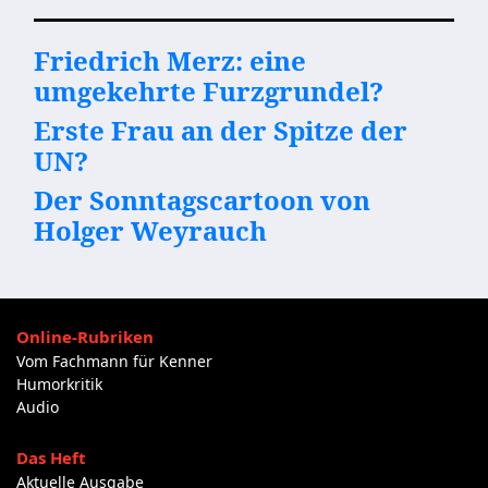
Friedrich Merz: eine
umgekehrte Furzgrundel?
Erste Frau an der Spitze der
UN?
Der Sonntagscartoon von
Holger Weyrauch
Online-Rubriken
Vom Fachmann für Kenner
Humorkritik
Audio
Das Heft
Aktuelle Ausgabe