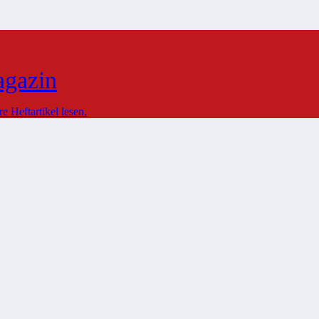
agazin
 Heftartikel lesen.