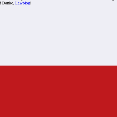
ig! Danke,
Lawblog
!