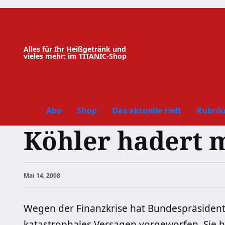
Zum
Inhalt
springen
Alles für Ihr Heißgetränk und
vieles mehr: im TITANIC-Shop
Abo
Shop
Das aktuelle Heft
Rubrik
Köhler hadert m
Mai 14, 2008
Wegen der Finanzkrise hat Bundespräsident
katastrophales Versagen vorgeworfen. Sie h