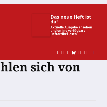
Das neue Heft ist
da!
Aktuelle Ausgabe ansehen
und online verfügbare
Heftartikel lesen.
hlen sich von