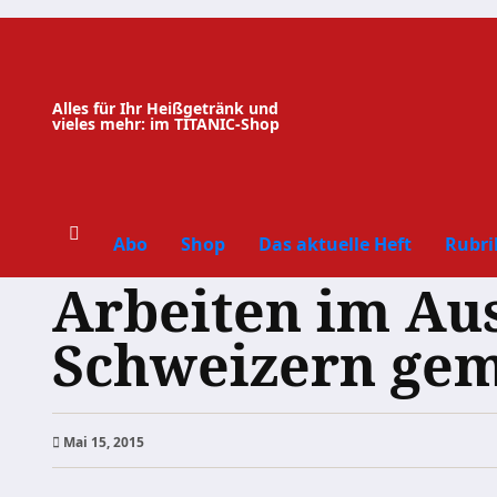
Zum
Inhalt
springen
Alles für Ihr Heißgetränk und
vieles mehr: im TITANIC-Shop
Abo
Shop
Das aktuelle Heft
Rubri
Arbeiten im Aus
Schweizern ge
Mai 15, 2015