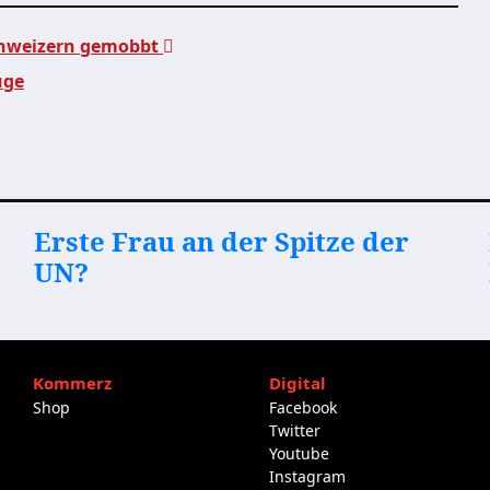
Schweizern gemobbt
uge
Erste Frau an der Spitze der
UN?
Kommerz
Digital
Shop
Facebook
Twitter
Youtube
Instagram