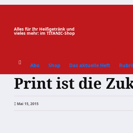
Zum
Inhalt
springen
Alles für Ihr Heißgetränk und
vieles mehr: im TITANIC-Shop
Abo
Shop
Das aktuelle Heft
Rubri
Print ist die Zu
Mai 15, 2015