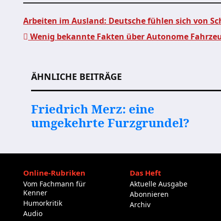
Arbeiten im Ausland: Deutsche fühlen sich von 
Wenig bekannte Fakten über Autonome Fahrze
Beitragsnavigation
ÄHNLICHE BEITRÄGE
Friedrich Merz: eine
umgekehrte Furzgrundel?
Online-Rubriken
Das Heft
Vom Fachmann für
Aktuelle Ausgabe
Kenner
Abonnieren
Humorkritik
Archiv
Audio