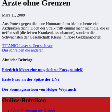
Ärzte ohne Grenzen
März 11, 2009
Aus Protest gegen die neue Honorarreform bleiben heute viele
Arztpraxen dicht. Doch der Streik trifft einmal mehr nicht die, die er
treffen soll (die feisten Krankenkassenbarone), sondern die
Schwächsten der Gesellschaft: Kleine, hilflose Geldtransporter.
Beitragsnavigation
TITANIC-Leser stellen sich vor
Das schreiben die anderen
Ähnliche Beiträge
Friedrich Merz: eine umgekehrte Furzgrundel?
Erste Frau an der Spitze der UN?
Der Sonntagscartoon von Holger Weyrauch
Online-Rubriken
Vom Fachmann für Kenner