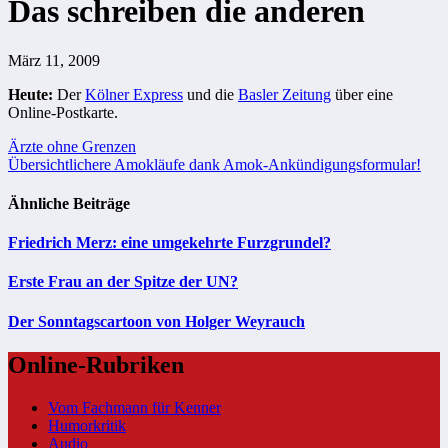
Das schreiben die anderen
März 11, 2009
Heute:
Der
Kölner Express
und die
Basler Zeitung
über eine
Online-Postkarte
.
Beitragsnavigation
Ärzte ohne Grenzen
Übersichtlichere Amokläufe dank Amok-Ankündigungsformular!
Ähnliche Beiträge
Friedrich Merz: eine umgekehrte Furzgrundel?
Erste Frau an der Spitze der UN?
Der Sonntagscartoon von Holger Weyrauch
Online-Rubriken
Vom Fachmann für Kenner
Humorkritik
Audio