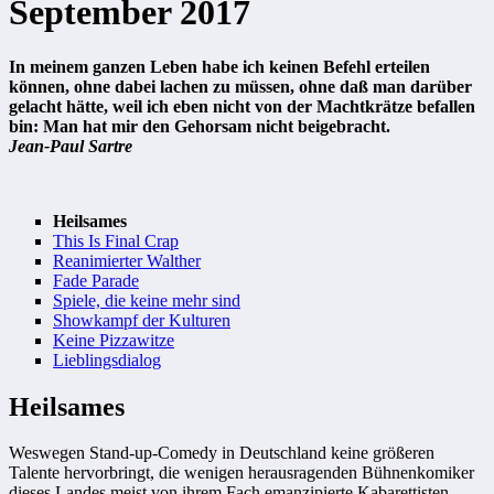
September 2017
In meinem ganzen Leben habe ich keinen Befehl erteilen
können, ohne dabei lachen zu müssen, ohne daß man darüber
gelacht hätte, weil ich eben nicht von der Machtkrätze befallen
bin: Man hat mir den Gehorsam nicht beigebracht.
Jean-Paul Sartre
Heilsames
This Is Final Crap
Reanimierter Walther
Fade Parade
Spiele, die keine mehr sind
Showkampf der Kulturen
Keine Pizzawitze
Lieblingsdialog
Heilsames
Weswegen Stand-up-Comedy in Deutschland keine größeren
Talente hervorbringt, die wenigen herausragenden Bühnenkomiker
dieses Landes meist von ihrem Fach emanzipierte Kabarettisten