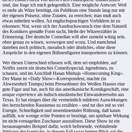
sind, das frage ich mich gelegentlich. Eine mögliche Antwort: Weil
es mehr als Witze benötigt, ein Publikum eine Stunde lang nur mit
der eigenen Präsenz, ohne Zutaten, zu erreichen; man muß auch
etwas mitteilen wollen. An englischsprachigen Vorbildern ist zu
erkennen: Nur, wenn sich der Ausdruckswunsch eine dem Naturell
des Komikers gemäße Form sucht, bleibt der Witzeerzähler in
Erinnerung. Der deutsche Comedian will aber zumeist witzig sein,
ohne genau zu wissen, weswegen und wozu. Und manchmal
daneben noch politisch, moralisch oder ähnliches, ohne diese
Ansprüche in den eigenen Bühnenfiguren transportieren zu können.
Wer diesen Unterschied erfassen will, dem sei empfohlen, auf
Netflix zuerst ein deutsches Comedyspecial, irgendeines, zu
schauen, und im Anschluß Hasan Minhajs »Homecoming King«.
Der Mann ist »Daily Show«-Korrespondent, machte (in
Abwesenheit Trumps) beim Pressedinner des Weißen Hauses eine
gute Figur und hat, auch für das amerikanische Komikgeschäft, eine
unique experience
als indisch-muslimischer Einwanderersohn aus
Texas. Er hat einiges über die vermeintlich milderen Auswirkungen
des herrschenden Rassismus zu erzählen – und tut dies mit so viel
Energie, Schnelligkeit und unsentimentaler Rührung, daß kaum
auffällt, wie wenige echte Pointen er benötigt, um spürbare Wirkung
im nicht-vernagelten Zuschauer auszulösen. Diese Show ist ein
herausragendes Beispiel dafür, welch befreiende, verbindende
Wirkung der komische, in diesem Fall sogar heitere Blick auf die