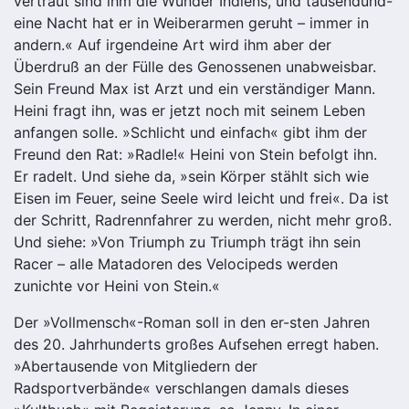
vertraut sind ihm die Wunder Indiens, und tausendund-
eine Nacht hat er in Weiberarmen geruht – immer in
andern.« Auf irgendeine Art wird ihm aber der
Überdruß an der Fülle des Genossenen unabweisbar.
Sein Freund Max ist Arzt und ein verständiger Mann.
Heini fragt ihn, was er jetzt noch mit seinem Leben
anfangen solle. »Schlicht und einfach« gibt ihm der
Freund den Rat: »Radle!« Heini von Stein befolgt ihn.
Er radelt. Und siehe da, »sein Körper stählt sich wie
Eisen im Feuer, seine Seele wird leicht und frei«. Da ist
der Schritt, Radrennfahrer zu werden, nicht mehr groß.
Und siehe: »Von Triumph zu Triumph trägt ihn sein
Racer – alle Matadoren des Velocipeds werden
zunichte vor Heini von Stein.«
Der »Vollmensch«-Roman soll in den er-sten Jahren
des 20. Jahrhunderts großes Aufsehen erregt haben.
»Abertausende von Mitgliedern der
Radsportverbände« verschlangen damals dieses