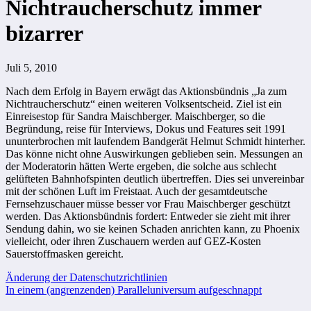
Nichtraucherschutz immer
bizarrer
Juli 5, 2010
Nach dem Erfolg in Bayern erwägt das Aktionsbündnis „Ja zum
Nichtraucherschutz“ einen weiteren Volksentscheid. Ziel ist ein
Einreisestop für Sandra Maischberger. Maischberger, so die
Begründung, reise für Interviews, Dokus und Features seit 1991
ununterbrochen mit laufendem Bandgerät Helmut Schmidt hinterher.
Das könne nicht ohne Auswirkungen geblieben sein. Messungen an
der Moderatorin hätten Werte ergeben, die solche aus schlecht
gelüfteten Bahnhofspinten deutlich übertreffen. Dies sei unvereinbar
mit der schönen Luft im Freistaat. Auch der gesamtdeutsche
Fernsehzuschauer müsse besser vor Frau Maischberger geschützt
werden. Das Aktionsbündnis fordert: Entweder sie zieht mit ihrer
Sendung dahin, wo sie keinen Schaden anrichten kann, zu Phoenix
vielleicht, oder ihren Zuschauern werden auf GEZ-Kosten
Sauerstoffmasken gereicht.
Beitragsnavigation
Änderung der Datenschutzrichtlinien
In einem (angrenzenden) Paralleluniversum aufgeschnappt