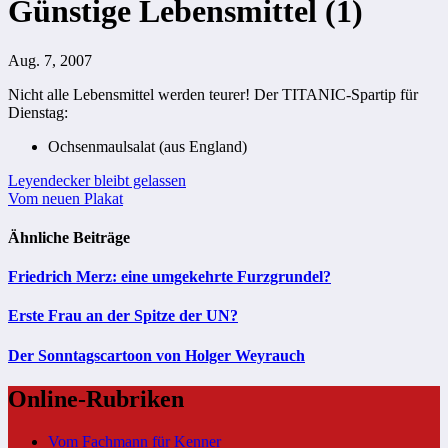
Günstige Lebensmittel (1)
Aug. 7, 2007
Nicht alle Lebensmittel werden teurer! Der TITANIC-Spartip für
Dienstag:
Ochsenmaulsalat (aus England)
Beitragsnavigation
Leyendecker bleibt gelassen
Vom neuen Plakat
Ähnliche Beiträge
Friedrich Merz: eine umgekehrte Furzgrundel?
Erste Frau an der Spitze der UN?
Der Sonntagscartoon von Holger Weyrauch
Online-Rubriken
Vom Fachmann für Kenner