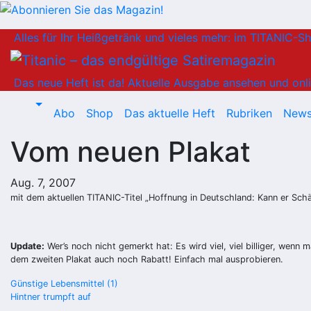
Zum
Alles für Ihr Heißgetränk und vieles mehr: im TITANIC-S
Inhalt
springen
Das neue Heft ist da!
Aktuelle Ausgabe ansehen und onli
Abo
Shop
Das aktuelle Heft
Rubriken
News
Vom neuen Plakat
Aug. 7, 2007
mit dem aktuellen TITANIC-Titel „Hoffnung in Deutschland: Kann er Sc
Update:
Wer’s noch nicht gemerkt hat: Es wird viel, viel billiger, wenn 
dem
zweiten Plakat
auch noch Rabatt! Einfach mal ausprobieren.
Beitragsnavigation
Günstige Lebensmittel (1)
Hintner trumpft auf