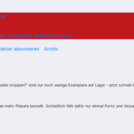
hop
ne verfügbare Heftartikel lesen.
letter abonnieren
Archiv
häuble stoppen?“ sind nur noch wenige Exemplare auf Lager –
jetzt schnell 
man
mehr
Plakate
bestellt. Schließlich fällt dafür nur einmal Porto und Verp