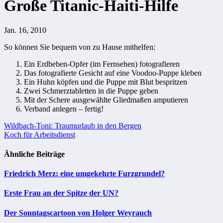
Große Titanic-Haiti-Hilfe
Jan. 16, 2010
So können Sie bequem von zu Hause mithelfen:
Ein Erdbeben-Opfer (im Fernsehen) fotografieren
Das fotografierte Gesicht auf eine Voodoo-Puppe kleben
Ein Huhn köpfen und die Puppe mit Blut bespritzen
Zwei Schmerztabletten in die Puppe geben
Mit der Schere ausgewählte Gliedmaßen amputieren
Verband anlegen – fertig!
Beitragsnavigation
Wildbach-Toni: Traumurlaub in den Bergen
Koch für Arbeitsdienst
Ähnliche Beiträge
Friedrich Merz: eine umgekehrte Furzgrundel?
Erste Frau an der Spitze der UN?
Der Sonntagscartoon von Holger Weyrauch