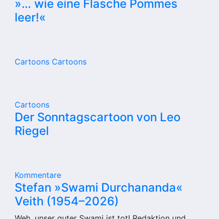
»… wie eine Flasche Pommes
leer!«
Cartoons
Cartoons
Cartoons
Der Sonntagscartoon von Leo
Riegel
Kommentare
Stefan »Swami Durchananda«
Veith (1954–2026)
Weh, unser guter Swami ist tot! Redaktion und