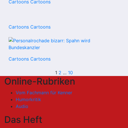
Cartoons
Cartoons
Cartoons
Cartoons
Cartoons
Cartoons
Seitennummerie
1
2
…
10
Online-Rubriken
der
Vom Fachmann für Kenner
Beiträge
Humorkritik
Audio
Das Heft