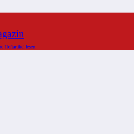
agazin
 Heftartikel lesen.