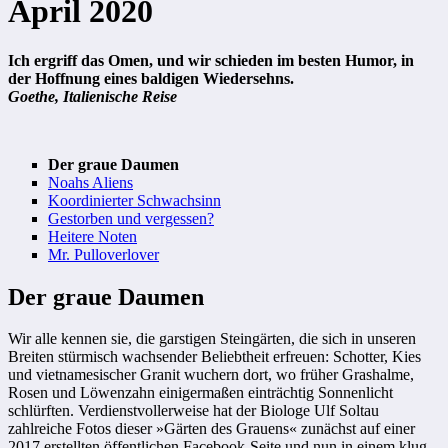
April 2020
Ich ergriff das Omen, und wir schieden im besten Humor, in
der Hoffnung eines baldigen Wiedersehns.
Goethe, Italienische Reise
Der graue Daumen
Noahs Aliens
Koordinierter Schwachsinn
Gestorben und vergessen?
Heitere Noten
Mr. Pulloverlover
Der graue Daumen
Wir alle kennen sie, die garstigen Steingärten, die sich in unseren
Breiten stürmisch wachsender Beliebtheit erfreuen: Schotter, Kies
und vietnamesischer Granit wuchern dort, wo früher Grashalme,
Rosen und Löwenzahn einigermaßen einträchtig Sonnenlicht
schlürften. Verdienstvollerweise hat der Biologe Ulf Soltau
zahlreiche Fotos dieser »Gärten des Grauens« zunächst auf einer
2017 erstellten öffentlichen Facebook-Seite und nun in einem klug