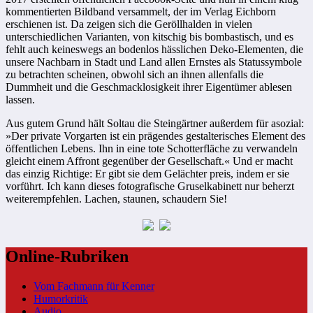
kommentierten Bildband versammelt, der im Verlag Eichborn
erschienen ist. Da zeigen sich die Geröllhalden in vielen
unterschiedlichen Varianten, von kitschig bis bombastisch, und es
fehlt auch keineswegs an bodenlos hässlichen Deko-Elementen, die
unsere Nachbarn in Stadt und Land allen Ernstes als Statussymbole
zu betrachten scheinen, obwohl sich an ihnen allenfalls die
Dummheit und die Geschmacklosigkeit ihrer Eigentümer ablesen
lassen.
Aus gutem Grund hält Soltau die Steingärtner außerdem für asozial:
»Der private Vorgarten ist ein prägendes gestalterisches Element des
öffentlichen Lebens. Ihn in eine tote Schotterfläche zu verwandeln
gleicht einem Affront gegenüber der Gesellschaft.« Und er macht
das einzig Richtige: Er gibt sie dem Gelächter preis, indem er sie
vorführt. Ich kann dieses fotografische Gruselkabinett nur beherzt
weiterempfehlen. Lachen, staunen, schaudern Sie!
Online-Rubriken
Vom Fachmann für Kenner
Humorkritik
Audio