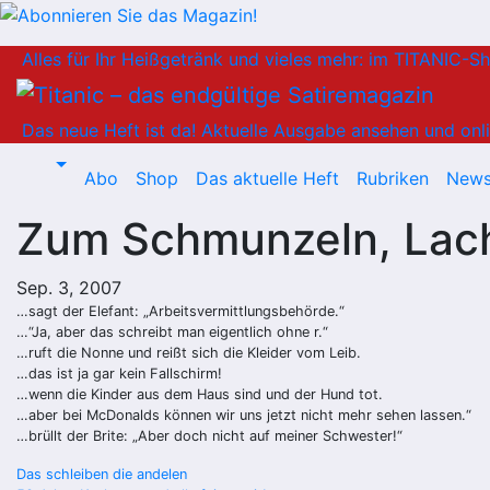
Zum
Alles für Ihr Heißgetränk und vieles mehr: im TITANIC-S
Inhalt
springen
Das neue Heft ist da!
Aktuelle Ausgabe ansehen und onli
Abo
Shop
Das aktuelle Heft
Rubriken
News
Zum Schmunzeln, Lache
Sep. 3, 2007
…sagt der Elefant: „Arbeitsvermittlungsbehörde.“
…“Ja, aber das schreibt man eigentlich ohne r.“
…ruft die Nonne und reißt sich die Kleider vom Leib.
…das ist ja gar kein Fallschirm!
…wenn die Kinder aus dem Haus sind und der Hund tot.
…aber bei McDonalds können wir uns jetzt nicht mehr sehen lassen.“
…brüllt der Brite: „Aber doch nicht auf meiner Schwester!“
Beitragsnavigation
Das schleiben die andelen