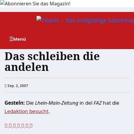
Zum
Inhalt
springen
Das schleiben die
andelen
Sep. 2, 2007
Gesteln:
Die
Lhein-Main-Zeitung
in del
FAZ
hat die
Ledaktion besucht
.