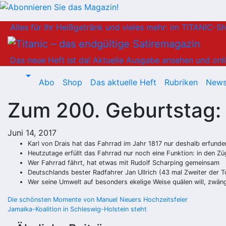
Zum
Alles für Ihr Heißgetränk und vieles mehr: im TITANIC-S
Inhalt
springen
Das neue Heft ist da!
Aktuelle Ausgabe ansehen und onli
Abo
Shop
Das aktuelle Heft
Rubriken
News
Zum 200. Geburtstag:
Juni 14, 2017
Karl von Drais hat das Fahrrad im Jahr 1817 nur deshalb erfunden
Heutzutage erfüllt das Fahrrad nur noch eine Funktion: in den
Wer Fahrrad fährt, hat etwas mit Rudolf Scharping gemeinsam
Deutschlands bester Radfahrer Jan Ullrich (43 mal Zweiter der T
Wer seine Umwelt auf besonders ekelige Weise quälen will, zwäng
Beitragsnavigation
Die schönsten Momente von Manuel Neuers Hochzeitsfeier
Jamaika-Koalition in Schleswig-Holstein steht