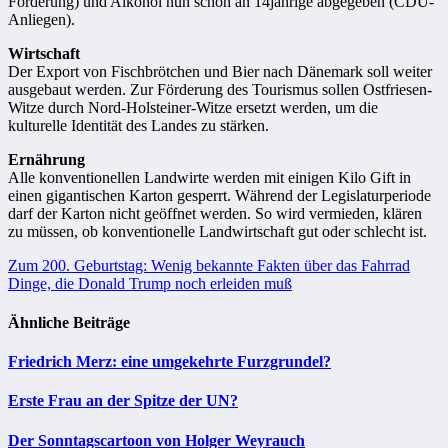
Forderung) und Alkohol nun schon an 14jährige abgegeben (CDU-
Anliegen).
Wirtschaft
Der Export von Fischbrötchen und Bier nach Dänemark soll weiter
ausgebaut werden. Zur Förderung des Tourismus sollen Ostfriesen-
Witze durch Nord-Holsteiner-Witze ersetzt werden, um die
kulturelle Identität des Landes zu stärken.
Ernährung
Alle konventionellen Landwirte werden mit einigen Kilo Gift in
einen gigantischen Karton gesperrt. Während der Legislaturperiode
darf der Karton nicht geöffnet werden. So wird vermieden, klären
zu müssen, ob konventionelle Landwirtschaft gut oder schlecht ist.
Beitragsnavigation
Zum 200. Geburtstag: Wenig bekannte Fakten über das Fahrrad
Dinge, die Donald Trump noch erleiden muß
Ähnliche Beiträge
Friedrich Merz: eine umgekehrte Furzgrundel?
Erste Frau an der Spitze der UN?
Der Sonntagscartoon von Holger Weyrauch