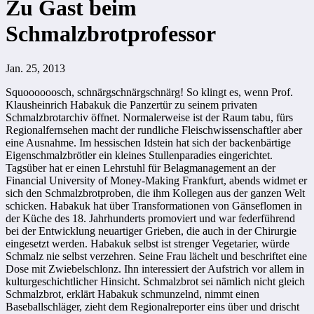
Zu Gast beim
Schmalzbrotprofessor
Jan. 25, 2013
Squoooooosch, schnärgschnärgschnärg! So klingt es, wenn Prof.
Klausheinrich Habakuk die Panzertür zu seinem privaten
Schmalzbrotarchiv öffnet. Normalerweise ist der Raum tabu, fürs
Regionalfernsehen macht der rundliche Fleischwissenschaftler aber
eine Ausnahme. Im hessischen Idstein hat sich der backenbärtige
Eigenschmalzbrötler ein kleines Stullenparadies eingerichtet.
Tagsüber hat er einen Lehrstuhl für Belagmanagement an der
Financial University of Money-Making Frankfurt, abends widmet er
sich den Schmalzbrotproben, die ihm Kollegen aus der ganzen Welt
schicken. Habakuk hat über Transformationen von Gänseflomen in
der Küche des 18. Jahrhunderts promoviert und war federführend
bei der Entwicklung neuartiger Grieben, die auch in der Chirurgie
eingesetzt werden. Habakuk selbst ist strenger Vegetarier, würde
Schmalz nie selbst verzehren. Seine Frau lächelt und beschriftet eine
Dose mit Zwiebelschlonz. Ihn interessiert der Aufstrich vor allem in
kulturgeschichtlicher Hinsicht. Schmalzbrot sei nämlich nicht gleich
Schmalzbrot, erklärt Habakuk schmunzelnd, nimmt einen
Baseballschläger, zieht dem Regionalreporter eins über und drischt