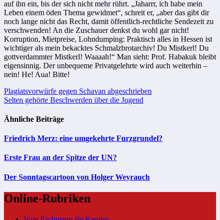
auf ihn ein, bis der sich nicht mehr rührt. „Jaharrr, ich habe mein
Leben einem öden Thema gewidmet“, schreit er, „aber das gibt dir
noch lange nicht das Recht, damit öffentlich-rechtliche Sendezeit zu
verschwenden! An die Zuschauer denkst du wohl gar nicht!
Korruption, Mietpreise, Lohndumping: Praktisch alles in Hessen ist
wichtiger als mein bekacktes Schmalzbrotarchiv! Du Mistkerl! Du
gottverdammter Mistkerl! Waaaah!“ Man sieht: Prof. Habakuk bleibt
eigensinnig. Der unbequeme Privatgelehrte wird auch weiterhin –
nein! He! Aua! Bitte!
Beitragsnavigation
Plagiatsvorwürfe gegen Schavan abgeschrieben
Selten gehörte Beschwerden über die Jugend
Ähnliche Beiträge
Friedrich Merz: eine umgekehrte Furzgrundel?
Erste Frau an der Spitze der UN?
Der Sonntagscartoon von Holger Weyrauch
Online-Rubriken
Vom Fachmann für Kenner