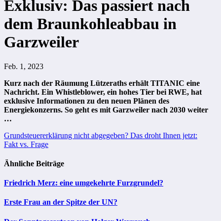
Exklusiv: Das passiert nach
dem Braunkohleabbau in
Garzweiler
Feb. 1, 2023
Kurz nach der Räumung Lützeraths erhält TITANIC eine
Nachricht. Ein Whistleblower, ein hohes Tier bei RWE, hat
exklusive Informationen zu den neuen Plänen des
Energiekonzerns. So geht es mit Garzweiler nach 2030 weiter
…
Beitragsnavigation
Grundsteuererklärung nicht abgegeben? Das droht Ihnen jetzt:
Fakt vs. Frage
Ähnliche Beiträge
Friedrich Merz: eine umgekehrte Furzgrundel?
Erste Frau an der Spitze der UN?