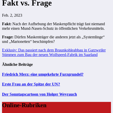
Fakt vs. Frage
Feb. 2, 2023
Fakt:
Nach der Aufhebung der Maskenpflicht trägt fast niemand
mehr einen Mund-Nasen-Schutz in öffentlichen Verkehrsmitteln.
Frage:
Dürfen Maskenträger die anderen jetzt als „Systemlinge“
und „Marionetten“ beschimpfen?
Beitragsnavigation
Exklusiv: Das passiert nach dem Braunkohleabbau in Garzweiler
Stimmen zum Bau der neuen Wolfspeed-Fabrik im Saarland
Ähnliche Beiträge
Friedrich Merz: eine umgekehrte Furzgrundel?
Erste Frau an der Spitze der UN?
Der Sonntagscartoon von Holger Weyrauch
Online-Rubriken