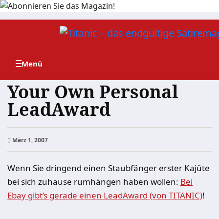
Zum
Inhalt
springen
Your Own Personal
LeadAward
März 1, 2007
Wenn Sie dringend einen Staubfänger erster Kajüte
bei sich zuhause rumhängen haben wollen:
Bei
Ebay gibt’s gerade einen LeadAward (von TITANIC)
!