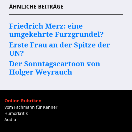
ÄHNLICHE BEITRÄGE
Friedrich Merz: eine
umgekehrte Furzgrundel?
Erste Frau an der Spitze der
UN?
Der Sonntagscartoon von
Holger Weyrauch
Online-Rubriken
Vom Fachmann für Kenner
Humorkritik
Audio