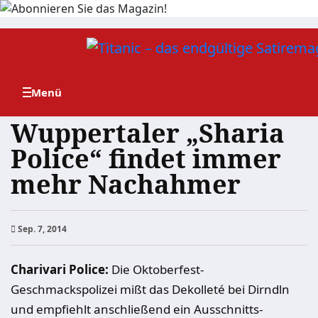
Zum
Inhalt
springen
Wuppertaler „Sharia
Police“ findet immer
mehr Nachahmer
Sep. 7, 2014
Charivari Police:
Die Oktoberfest-
Geschmackspolizei mißt das Dekolleté bei Dirndln
und empfiehlt anschließend ein Ausschnitts-