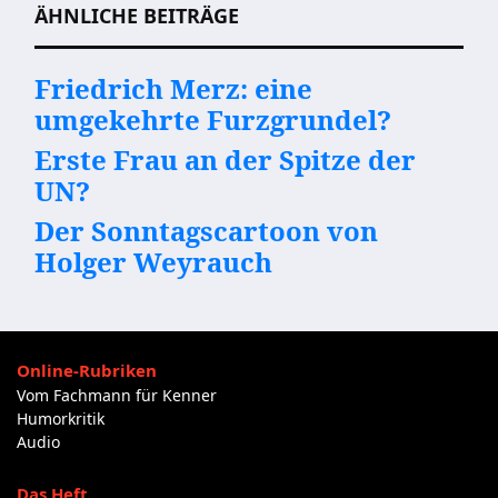
ÄHNLICHE BEITRÄGE
Friedrich Merz: eine
umgekehrte Furzgrundel?
Erste Frau an der Spitze der
UN?
Der Sonntagscartoon von
Holger Weyrauch
Online-Rubriken
Vom Fachmann für Kenner
Humorkritik
Audio
Das Heft