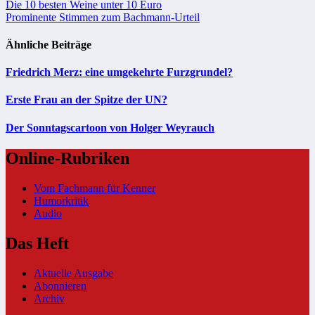
Beitragsnavigation
Die 10 besten Weine unter 10 Euro
Prominente Stimmen zum Bachmann-Urteil
Ähnliche Beiträge
Friedrich Merz: eine umgekehrte Furzgrundel?
Erste Frau an der Spitze der UN?
Der Sonntagscartoon von Holger Weyrauch
Online-Rubriken
Vom Fachmann für Kenner
Humorkritik
Audio
Das Heft
Aktuelle Ausgabe
Abonnieren
Archiv